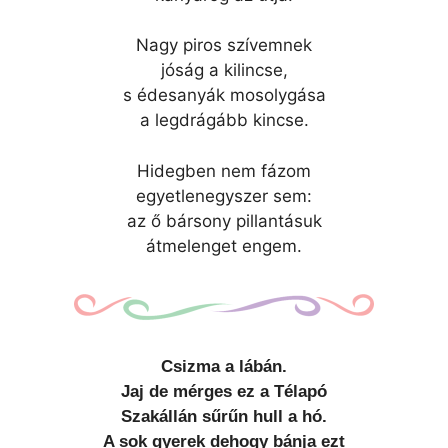
Nagy piros szívemnek
jóság a kilincse,
s édesanyák mosolygása
a legdrágább kincse.
Hidegben nem fázom
egyetlenegyszer sem:
az ő bársony pillantásuk
átmelenget engem.
Csizma a lábán.
Jaj de mérges ez a Télapó
Szakállán sűrűn hull a hó.
A sok gyerek dehogy bánja ezt