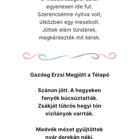
egyenesen ide fut.
Szerencsémre nyitva volt,
útközben egy mesebolt.
Jöttek elém tündérek,
megkérdezték mit kérek.
Gazdag Erzsi Megjött a Télapó
Szánon jött. A hegyeken
fenyők búcsúztatták.
Zsákját tükrös hegyi tón
vízilányok varrták.
Medvék mézet gyűjtöttek
nyár derekán néki.