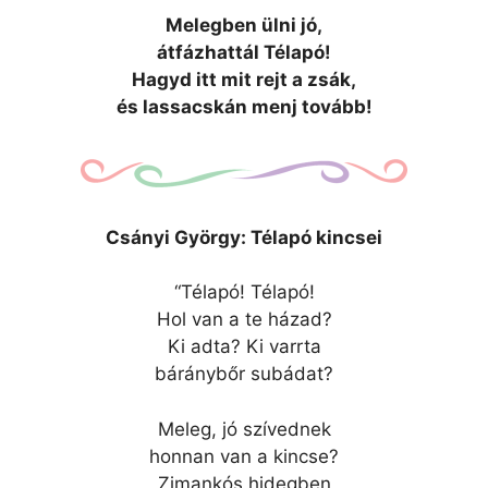
Melegben ülni jó,
átfázhattál Télapó!
Hagyd itt mit rejt a zsák,
és lassacskán menj tovább!
Csányi György: Télapó kincsei
“Télapó! Télapó!
Hol van a te házad?
Ki adta? Ki varrta
báránybőr subádat?
Meleg, jó szívednek
honnan van a kincse?
Zimankós hidegben