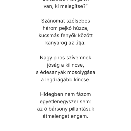
van, ki melegítse?”
Szánomat szélsebes
három pejkó húzza,
kucsmás fenyők között
kanyarog az útja.
Nagy piros szívemnek
jóság a kilincse,
s édesanyák mosolygása
a legdrágább kincse.
Hidegben nem fázom
egyetlenegyszer sem:
az ő bársony pillantásuk
átmelenget engem.