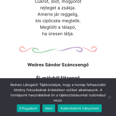
Cukrot, diót, mogyorót
rejteget a zsákja.
Amerre jár reggelig,
kis cipőcske megtelik.
Megtölti a télapó,
ha üresen látja.
Weöres Sándor Száncsengő
Éj-mélyből fölzengő
– Csing-ling-ling – száncsengő.
Kedves Látogató! Tájékoztatjuk, hogy a honlap felhasználói
élmény fokozásának érdekében sütiket alkalmazunk. A
Száncsengő – csing-ling-ling –
honlapunk használatával ön a tájékoztatásunkat tudomásul
Tél öblén halkan ring.
veszi.
Elfogadom
Nem
Adatvédelmi irányelvek