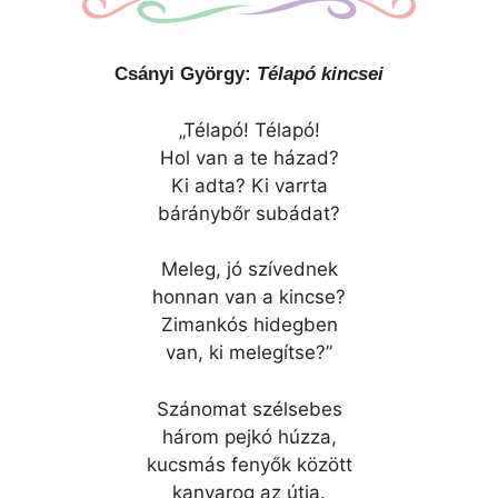
Csányi György:
Télapó kincsei
„Télapó! Télapó!
Hol van a te házad?
Ki adta? Ki varrta
báránybőr subádat?
Meleg, jó szívednek
honnan van a kincse?
Zimankós hidegben
van, ki melegítse?”
Szánomat szélsebes
három pejkó húzza,
kucsmás fenyők között
kanyarog az útja.