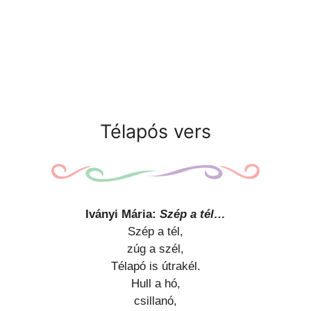
Télapós vers
Iványi Mária:
Szép a tél…
Szép a tél,
zúg a szél,
Télapó is útrakél.
Hull a hó,
csillanó,