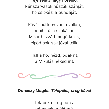
feje felett nagy hófelhő.
Rénszarvasok húzzák szánját,
hó csipkézi a bundáját.
Kövér puttony van a vállán,
hópihe ül a szakállán.
Mikor hozzád megérkezik,
cipőd sok-sok jóval telik.
Hull a hó, nézd, odakint,
a Mikulás néked int.
Donászy Magda:
Télapóka, öreg bácsi
Télapóka öreg bácsi,
hóhegyeken éldegél.