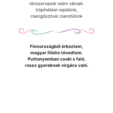
rénszarvasok reám várnak.
hópihékkel repülünk,
csengőszóval csendülünk
Finnországból érkeztem,
magyar földre tévedtem.
Puttonyomban csoki s faló,
rossz gyereknek virgács való.