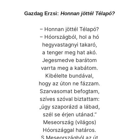
Gazdag Erzsi:
Honnan jöttél Télapó?
– Honnan jöttél Télapó?
– Hóországból, hol a hó
hegyvastagnyi takaró,
a tenger meg hat akó.
Jegesmedve barátom
varrta meg a kabátom.
Kibélelte bundával,
hogy az úton ne fázzam.
Szarvasomat befogtam,
szíves szóval biztattam:
„úgy szaporázd a lábad,
szél se érjen utánad.”
Meseország (világos)
Hóországgal határos.
S Meseországból az út