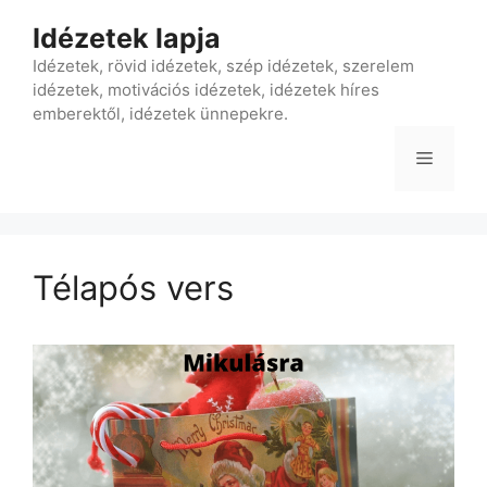
Kilépés
Idézetek lapja
a
tartalomba
Idézetek, rövid idézetek, szép idézetek, szerelem
idézetek, motivációs idézetek, idézetek híres
emberektől, idézetek ünnepekre.
Menü
Télapós vers