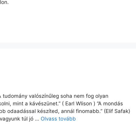
lon.
A tudomány valószínűleg soha nem fog olyan
olni, mint a kávészünet.” ( Earl Wlison ) “A mondás
bb odaadással készíted, annál finomabb.” (Elif Safak)
 vagyunk túl jó …
Olvass tovább