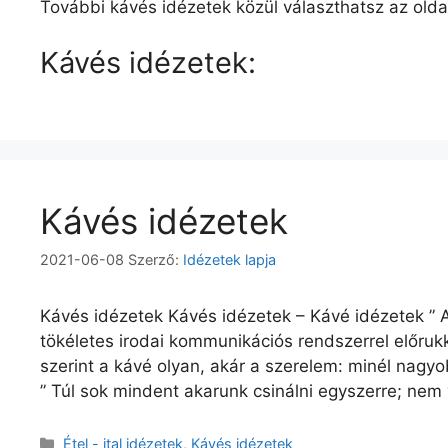
További kávés idézetek közül választhatsz az olda
Kávés idézetek:
Kávés idézetek
2021-06-08
Szerző:
Idézetek lapja
Kávés idézetek Kávés idézetek – Kávé idézetek ” 
tökéletes irodai kommunikációs rendszerrel előrukk
szerint a kávé olyan, akár a szerelem: minél nagyo
” Túl sok mindent akarunk csinálni egyszerre; nem
Kategória
Étel - ital idézetek
,
Kávés idézetek