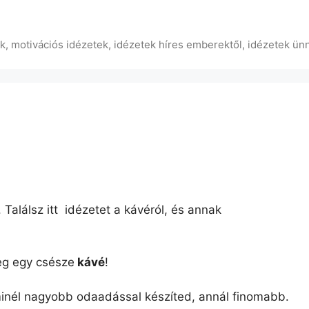
ek, motivációs idézetek, idézetek híres emberektől, idézetek ün
Találsz itt idézetet a kávéról, és annak
eg egy csésze
kávé
!
minél nagyobb odaadással készíted, annál finomabb.