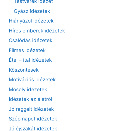
Testvérek idézet
Gyász idézetek
Hiányázol idézetek
Híres emberek idézetek
Csalódás idézetek
Filmes idézetek
Étel – ital idézetek
Köszöntések
Motívációs idézetek
Mosoly idézetek
Idézetek az életről
Jó reggelt idézetek
Szép napot idézetek
Jó éjszakát idézetek