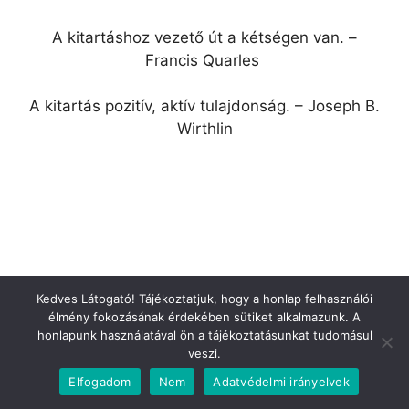
A kitartáshoz vezető út a kétségen van. –
Francis Quarles
A kitartás pozitív, aktív tulajdonság. – Joseph B.
Wirthlin
Kedves Látogató! Tájékoztatjuk, hogy a honlap felhasználói
élmény fokozásának érdekében sütiket alkalmazunk. A
honlapunk használatával ön a tájékoztatásunkat tudomásul
veszi.
Elfogadom
Nem
Adatvédelmi irányelvek