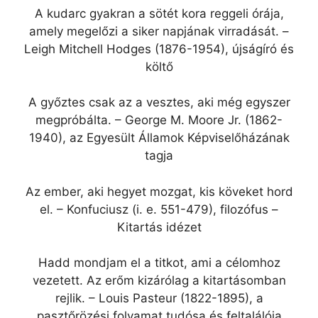
A kudarc gyakran a sötét kora reggeli órája,
amely megelőzi a siker napjának virradását. –
Leigh Mitchell Hodges (1876-1954), újságíró és
költő
A győztes csak az a vesztes, aki még egyszer
megpróbálta. – George M. Moore Jr. (1862-
1940), az Egyesült Államok Képviselőházának
tagja
Az ember, aki hegyet mozgat, kis köveket hord
el. – Konfuciusz (i. e. 551-479), filozófus –
Kitartás idézet
Hadd mondjam el a titkot, ami a célomhoz
vezetett. Az erőm kizárólag a kitartásomban
rejlik. – Louis Pasteur (1822-1895), a
pasztőrözési folyamat tudósa és feltalálója