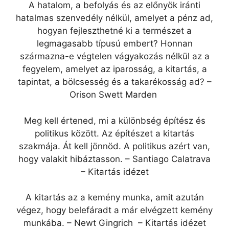
A hatalom, a befolyás és az előnyök iránti
hatalmas szenvedély nélkül, amelyet a pénz ad,
hogyan fejleszthetné ki a természet a
legmagasabb típusú embert? Honnan
származna-e végtelen vágyakozás nélkül az a
fegyelem, amelyet az iparosság, a kitartás, a
tapintat, a bölcsesség és a takarékosság ad? –
Orison Swett Marden
Meg kell értened, mi a különbség építész és
politikus között. Az építészet a kitartás
szakmája. Át kell jönnöd. A politikus azért van,
hogy valakit hibáztasson. – Santiago Calatrava
– Kitartás idézet
A kitartás az a kemény munka, amit azután
végez, hogy belefáradt a már elvégzett kemény
munkába. – Newt Gingrich – Kitartás idézet