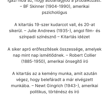
igazi hiba az, hogy abbahagyod a próbálkozást.
– BF Skinner (1904-1990), amerikai
pszichológus
A kitartás 19-szer kudarcot vall, és 20-at
sikerül. – Julie Andrews (1935-), angol film- és
színpadi színésznő – Kitartás idézet
A siker apró erőfeszítések összessége, amelyek
nap mint nap ismétlődnek. – Robert Collier
(1885-1950), amerikai önsegítő író
A kitartás az a kemény munka, amit azután
végez, hogy belefáradt a már elvégzett
munkába. – Newt Gingrich (1943-), amerikai
politikus, történész és író