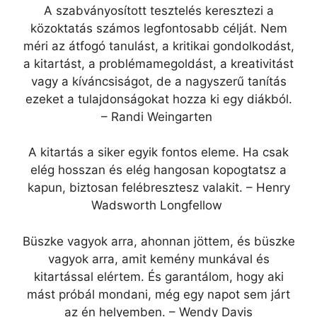
A szabványosított tesztelés keresztezi a
közoktatás számos legfontosabb célját. Nem
méri az átfogó tanulást, a kritikai gondolkodást,
a kitartást, a problémamegoldást, a kreativitást
vagy a kíváncsiságot, de a nagyszerű tanítás
ezeket a tulajdonságokat hozza ki egy diákból.
– Randi Weingarten
A kitartás a siker egyik fontos eleme. Ha csak
elég hosszan és elég hangosan kopogtatsz a
kapun, biztosan felébresztesz valakit. – Henry
Wadsworth Longfellow
Büszke vagyok arra, ahonnan jöttem, és büszke
vagyok arra, amit kemény munkával és
kitartással elértem. És garantálom, hogy aki
mást próbál mondani, még egy napot sem járt
az én helyemben. – Wendy Davis