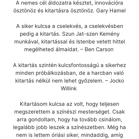
A nemes cél áldozatra késztet, innovációra
ösztönöz és kitartásra ösztönöz. Gary Hamel
A siker kulcsa a cselekvés, a cselekvésben
pedig a kitartás. Szun Jat-szen Kemény
munkával, kitartással és Istenbe vetett hittel
megélheted álmaidat. – Ben Carson
A kitartás szintén kulcsfontosságú a sikerhez
minden próbálkozásban, de a harcban való
kitartás nélkül nem lehet győzelem. – Jocko
Willink
Kitartásom kulcsa az volt, hogy teljesen
megszerettem a színészi mesterséget. Csak
arra gondoltam, hogy ha tovább csinálom,
legalább jobb leszek a színészetben. Még ha
nem is lettem óriási siker, mindaddig, amíg