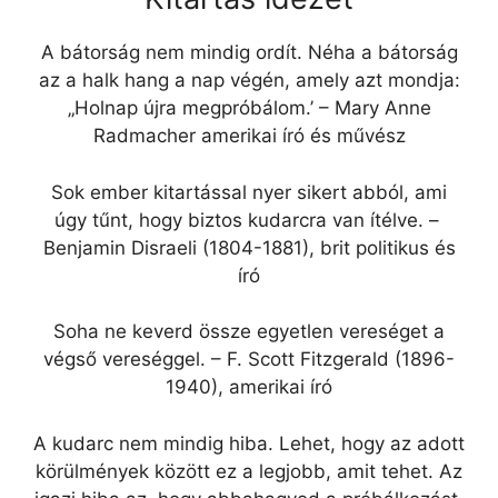
A bátorság nem mindig ordít. Néha a bátorság
az a halk hang a nap végén, amely azt mondja:
„Holnap újra megpróbálom.’ – Mary Anne
Radmacher amerikai író és művész
Sok ember kitartással nyer sikert abból, ami
úgy tűnt, hogy biztos kudarcra van ítélve. –
Benjamin Disraeli (1804-1881), brit politikus és
író
Soha ne keverd össze egyetlen vereséget a
végső vereséggel. – F. Scott Fitzgerald (1896-
1940), amerikai író
A kudarc nem mindig hiba. Lehet, hogy az adott
körülmények között ez a legjobb, amit tehet. Az