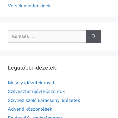
Versek mindenkinek
Legutóbbi idézetek:
Mosoly idézetek rövid
Szilveszter újévi köszöntők
Szívhez szóló karácsonyi idézetek
Adventi köszöntések
Boldog 60. születésnapot