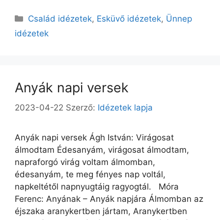
Kategória
Család idézetek
,
Esküvő idézetek
,
Ünnep
idézetek
Anyák napi versek
2023-04-22
Szerző:
Idézetek lapja
Anyák napi versek Ágh István: Virágosat
álmodtam Édesanyám, virágosat álmodtam,
napraforgó virág voltam álmomban,
édesanyám, te meg fényes nap voltál,
napkeltétől napnyugtáig ragyogtál. Móra
Ferenc: Anyának – Anyák napjára Álmomban az
éjszaka aranykertben jártam, Aranykertben