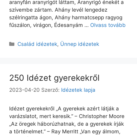
aranyfán aranyrigót láttam, Aranyrigó énekét a
szívembe zártam. Ahány levél lengedez
szélringatta ágon, Ahány harmatcsepp ragyog
fűszálon, virágon, Édesanyám …
Olvass tovább
Kategória
Család idézetek
,
Ünnep idézetek
250 Idézet gyerekekről
2023-04-20
Szerző:
Idézetek lapja
Idézet gyerekekről „A gyerekek azért látják a
varázslatot, mert keresik.” – Christopher Moore
„Az öregek háborúzhatnak, de a gyerekek írják
a történelmet.” – Ray Merritt „Van egy álmom,