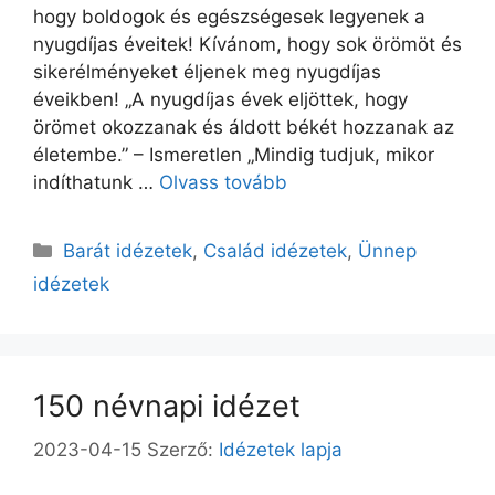
hogy boldogok és egészségesek legyenek a
nyugdíjas éveitek! Kívánom, hogy sok örömöt és
sikerélményeket éljenek meg nyugdíjas
éveikben! „A nyugdíjas évek eljöttek, hogy
örömet okozzanak és áldott békét hozzanak az
életembe.” – Ismeretlen „Mindig tudjuk, mikor
indíthatunk …
Olvass tovább
Kategória
Barát idézetek
,
Család idézetek
,
Ünnep
idézetek
150 névnapi idézet
2023-04-15
Szerző:
Idézetek lapja