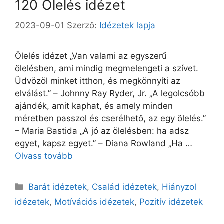
120 Ölelés idézet
2023-09-01
Szerző:
Idézetek lapja
Ölelés idézet „Van valami az egyszerű
ölelésben, ami mindig megmelengeti a szívet.
Üdvözöl minket itthon, és megkönnyíti az
elválást.” – Johnny Ray Ryder, Jr. „A legolcsóbb
ajándék, amit kaphat, és amely minden
méretben passzol és cserélhető, az egy ölelés.”
– Maria Bastida „A jó az ölelésben: ha adsz
egyet, kapsz egyet.” – Diana Rowland „Ha …
Olvass tovább
Kategória
Barát idézetek
,
Család idézetek
,
Hiányzol
idézetek
,
Motívációs idézetek
,
Pozitív idézetek