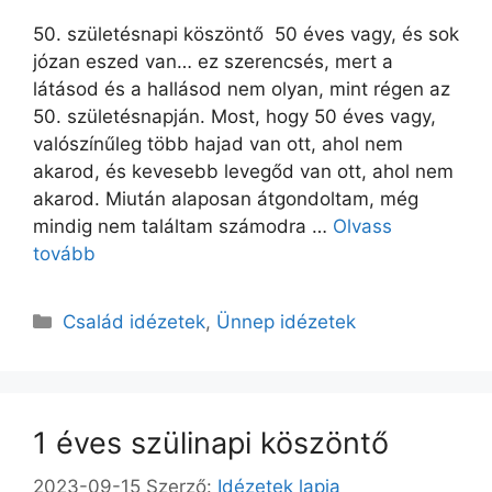
50. születésnapi köszöntő 50 éves vagy, és sok
józan eszed van… ez szerencsés, mert a
látásod és a hallásod nem olyan, mint régen az
50. születésnapján. Most, hogy 50 éves vagy,
valószínűleg több hajad van ott, ahol nem
akarod, és kevesebb levegőd van ott, ahol nem
akarod. Miután alaposan átgondoltam, még
mindig nem találtam számodra …
Olvass
tovább
Kategória
Család idézetek
,
Ünnep idézetek
1 éves szülinapi köszöntő
2023-09-15
Szerző:
Idézetek lapja