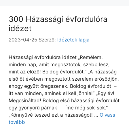
300 Házassági évfordulóra
idézet
2023-04-25
Szerző:
Idézetek lapja
Házassági évfordulóra idézet „Remélem,
minden nap, amit megosztotok, szebb lesz,
mint az előző! Boldog évfordulót.” „A házasság
első öt évében megosztott szerelem erősödjön,
ahogy együtt öregszenek. Boldog évfordulót –
itt van minden, aminek el kell jönnie!” „Egy év!
Megcsináltad! Boldog első házassági évfordulót
egy gyönyörű párnak – íme még sok-sok.”
„Könnyűvé teszed ezt a házasságot! …
Olvass
tovább