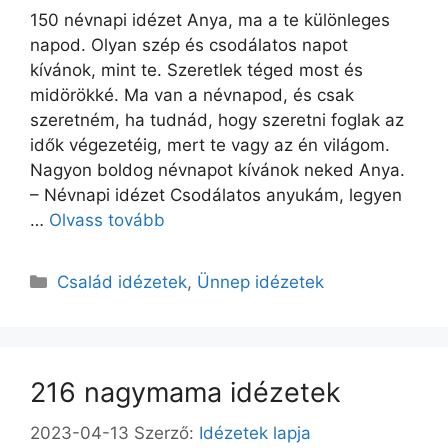
150 névnapi idézet Anya, ma a te különleges
napod. Olyan szép és csodálatos napot
kívánok, mint te. Szeretlek téged most és
midörökké. Ma van a névnapod, és csak
szeretném, ha tudnád, hogy szeretni foglak az
idők végezetéig, mert te vagy az én világom.
Nagyon boldog névnapot kívánok neked Anya.
– Névnapi idézet Csodálatos anyukám, legyen
…
Olvass tovább
Kategória
Család idézetek
,
Ünnep idézetek
216 nagymama idézetek
2023-04-13
Szerző:
Idézetek lapja