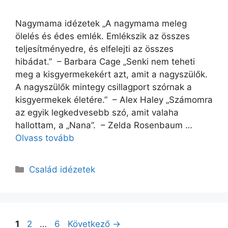
Nagymama idézetek „A nagymama meleg
ölelés és édes emlék. Emlékszik az összes
teljesítményedre, és elfelejti az összes
hibádat.” – Barbara Cage „Senki nem teheti
meg a kisgyermekekért azt, amit a nagyszülők.
A nagyszülők mintegy csillagport szórnak a
kisgyermekek életére.” – Alex Haley „Számomra
az egyik legkedvesebb szó, amit valaha
hallottam, a „Nana”. – Zelda Rosenbaum …
Olvass tovább
Kategória
Család idézetek
Oldal
Oldal
Oldal
1
2
…
6
Következő
→