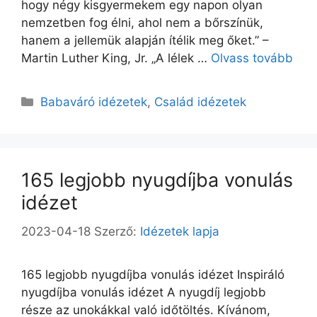
hogy négy kisgyermekem egy napon olyan
nemzetben fog élni, ahol nem a bőrszínük,
hanem a jellemük alapján ítélik meg őket.” –
Martin Luther King, Jr. „A lélek …
Olvass tovább
Kategória
Babaváró idézetek
,
Család idézetek
165 legjobb nyugdíjba vonulás
idézet
2023-04-18
Szerző:
Idézetek lapja
165 legjobb nyugdíjba vonulás idézet Inspiráló
nyugdíjba vonulás idézet A nyugdíj legjobb
része az unokákkal való időtöltés. Kívánom,