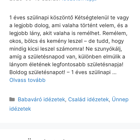
1 éves szülinapi köszöntő Kétségtelenül te vagy
a legjobb dolog, ami valaha történt velem, és a
legjobb lány, akit valaha is remélhet. Remélem,
okos, bölcs és kemény leszel – de tudd, hogy
mindig kicsi leszel számomra! Ne szunyókálj,
amíg a születésnapod van, különben elmúlik a
lányom életének legfontosabb születésnapja!
Boldog születésnapot! – 1 éves szülinapi …
Olvass tovább
Kategória
Babaváró idézetek
,
Család idézetek
,
Ünnep
idézetek