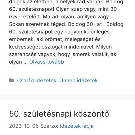
dolgok az életben, amelyek rád várnak. Boldog
60. születésnapot! Olyan szép vagy, mint 30
évvel ezelőtt. Maradj olyan, amilyen vagy.
Sokan szeretnek téged. Boldog 60- at ! Boldog
60. születésnapot egy nagyon különleges
embernek, aki örömet, melegséget és
kedvességet osztogat mindenkivel. Milyen
szerencsés vagyok, hogy ismerek valakit, aki
olyan …
Olvass tovább
Kategória
Család idézetek
,
Ünnep idézetek
50. születésnapi köszöntő
2023-10-06
Szerző:
Idézetek lapja