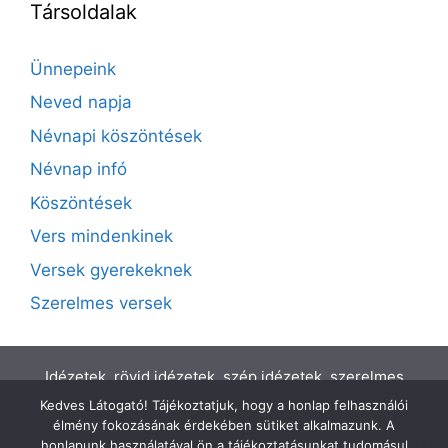
Társoldalak
Ünnepeink
Neved napja
Névnapi köszöntések
Névnap infó
Köszöntések
Vers mindenkinek
Versek gyerekeknek
Szerelmes versek
Idézetek, rövid idézetek, szép idézetek, szerelmes
idézetek, motivációs idézetek, idézetek híres
Kedves Látogató! Tájékoztatjuk, hogy a honlap felhasználói
emberektől, idézetek ünnepekre, születésnapi
élmény fokozásának érdekében sütiket alkalmazunk. A
idézetek, ballagási idézetek.
honlapunk használatával ön a tájékoztatásunkat tudomásul