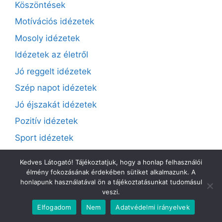
Köszöntések
Motívációs idézetek
Mosoly idézetek
Idézetek az életről
Jó reggelt idézetek
Szép napot idézetek
Jó éjszakát idézetek
Pozitív idézetek
Sport idézetek
Szerelmes idézetek
Kedves Látogató! Tájékoztatjuk, hogy a honlap felhasználói
Szerelmes versek
élmény fokozásának érdekében sütiket alkalmazunk. A
honlapunk használatával ön a tájékoztatásunkat tudomásul
Ünnepi idézetek
veszi.
Köszöntések
Elfogadom
Nem
Adatvédelmi irányelvek
Valentinnapi idézet