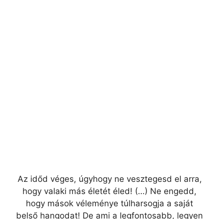
Az időd véges, úgyhogy ne vesztegesd el arra,
hogy valaki más életét éled! (…) Ne engedd,
hogy mások véleménye túlharsogja a saját
belső hangodat! De ami a legfontosabb, legyen