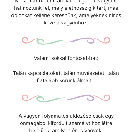
Most már tudom, amikor elegendő vagyont
halmoztunk fel, mely élethosszig kitart, más
dolgokat kellene keresnünk, amelyeknek nincs
köze a vagyonhoz.
Valami sokkal fontosabbat:
Talán kapcsolatokat, talán művészetet, talán
fiatalabb korunk álmait…
A vagyon folyamatos üldözése csak egy
önmagából kifordult személyt hoz létre
belőlünk, amilyen én is vagyok.