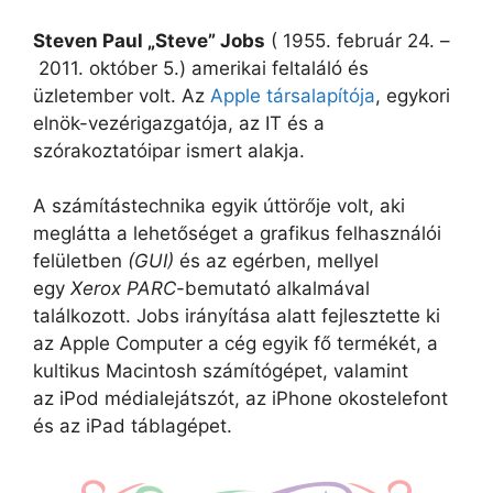
Steven Paul „Steve” Jobs
( 1955. február 24. –
2011. október 5.
) amerikai feltaláló és
üzletember volt. Az
Apple társalapítója
, egykori
elnök-vezérigazgatója, az IT és a
szórakoztatóipar ismert alakja.
A számítástechnika egyik úttörője volt, aki
meglátta a lehetőséget a grafikus felhasználói
felületben
(GUI)
és az egérben, mellyel
egy
Xerox PARC
-bemutató alkalmával
találkozott. Jobs irányítása alatt fejlesztette ki
az Apple Computer a cég egyik fő termékét, a
kultikus Macintosh számítógépet, valamint
az iPod médialejátszót, az iPhone okostelefont
és az iPad táblagépet.