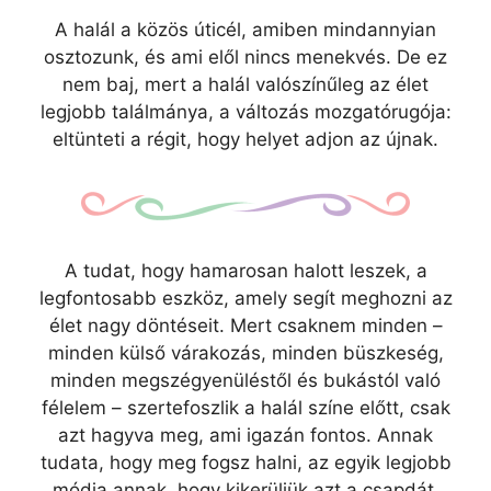
A halál a közös úticél, amiben mindannyian
osztozunk, és ami elől nincs menekvés. De ez
nem baj, mert a halál valószínűleg az élet
legjobb találmánya, a változás mozgatórugója:
eltünteti a régit, hogy helyet adjon az újnak.
A tudat, hogy hamarosan halott leszek, a
legfontosabb eszköz, amely segít meghozni az
élet nagy döntéseit. Mert csaknem minden –
minden külső várakozás, minden büszkeség,
minden megszégyenüléstől és bukástól való
félelem – szertefoszlik a halál színe előtt, csak
azt hagyva meg, ami igazán fontos. Annak
tudata, hogy meg fogsz halni, az egyik legjobb
módja annak, hogy kikerüljük azt a csapdát,