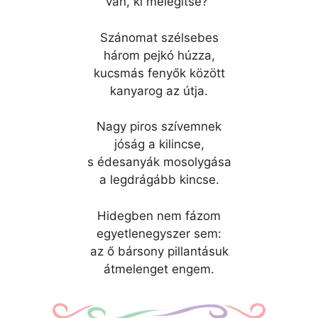
van, ki melegítse?”
Szánomat szélsebes
három pejkó húzza,
kucsmás fenyők között
kanyarog az útja.
Nagy piros szívemnek
jóság a kilincse,
s édesanyák mosolygása
a legdrágább kincse.
Hidegben nem fázom
egyetlenegyszer sem:
az ő bársony pillantásuk
átmelenget engem.