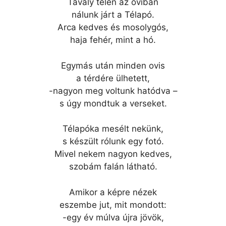
Tavaly télen az oviban
nálunk járt a Télapó.
Arca kedves és mosolygós,
haja fehér, mint a hó.
Egymás után minden ovis
a térdére ülhetett,
-nagyon meg voltunk hatódva –
s úgy mondtuk a verseket.
Télapóka mesélt nekünk,
s készült rólunk egy fotó.
Mivel nekem nagyon kedves,
szobám falán látható.
Amikor a képre nézek
eszembe jut, mit mondott:
-egy év múlva újra jövök,