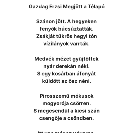
Gazdag Erzsi Megjött a Télapó
Szánon jött. A hegyeken
fenyők búcsúztatták.
Zsákját tükrös hegyi tón
vízilányok varrták.
Medvék mézet gyűjtöttek
nyár derekán néki.
S egy kosárban áfonyát
küldött az ősz néni.
Pirosszemű mókusok
mogyorója csörren.
S megcsendül a kicsi szán
csengője a csöndben.