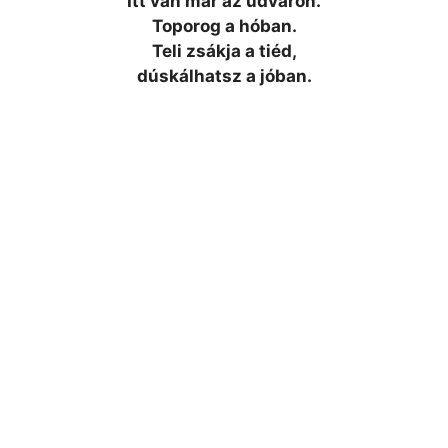
Itt van már az udvaron.
Toporog a hóban.
Teli zsákja a tiéd,
dúskálhatsz a jóban.