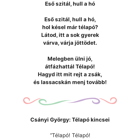
Eső szitál, hull a hó
Eső szitál, hull a hó,
hol késel már télapó?
Látod, itt a sok gyerek
várva, várja jöttödet.
Melegben ülni jó,
átfázhattál Télapó!
Hagyd itt mit rejt a zsák,
és lassacskán menj tovább!
Csányi György: Télapó kincsei
“Télapó! Télapó!