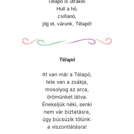
Télapó is útrakél.
Hull a hó,
csillanó,
jöjj el, várunk, Télapó!
Télapó
Itt van már a Télapó,
tele van a zsákja,
mosolyog az arca,
örömünket látva.
Énekeljük néki, senki
nem vár biztatásra,
úgy búcsúzik tőlünk:
a viszontlátásra!