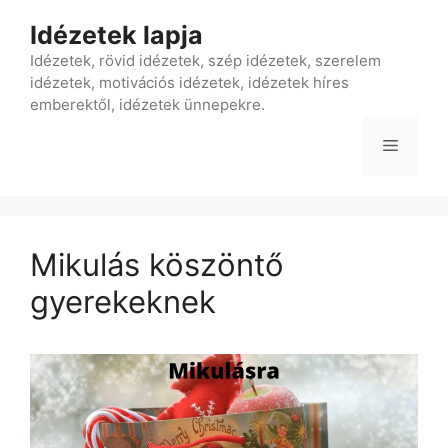
Kilépés
Idézetek lapja
a
tartalomba
Idézetek, rövid idézetek, szép idézetek, szerelem
idézetek, motivációs idézetek, idézetek híres
emberektől, idézetek ünnepekre.
Menü
Mikulás köszöntő
gyerekeknek