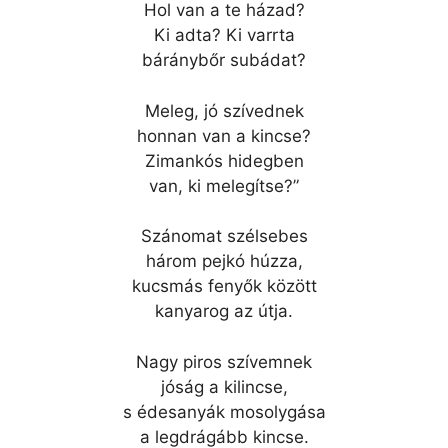
Hol van a te házad?
Ki adta? Ki varrta
báránybőr subádat?
Meleg, jó szívednek
honnan van a kincse?
Zimankós hidegben
van, ki melegítse?”
Szánomat szélsebes
három pejkó húzza,
kucsmás fenyők között
kanyarog az útja.
Nagy piros szívemnek
jóság a kilincse,
s édesanyák mosolygása
a legdrágább kincse.