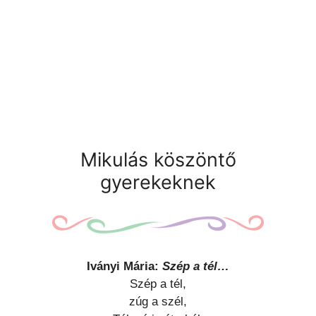
Mikulás köszöntő
gyerekeknek
Iványi Mária:
Szép a tél…
Szép a tél,
zúg a szél,