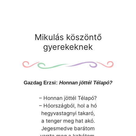
Mikulás köszöntő
gyerekeknek
Gazdag Erzsi:
Honnan jöttél Télapó?
– Honnan jöttél Télapó?
– Hóországból, hol a hó
hegyvastagnyi takaró,
a tenger meg hat akó.
Jegesmedve barátom
varrta meg a kabátom.