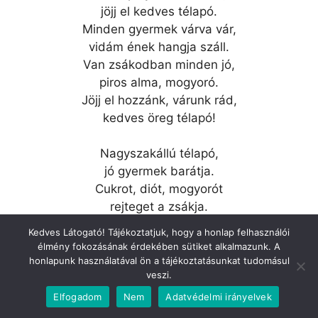
jöjj el kedves télapó.
Minden gyermek várva vár,
vidám ének hangja száll.
Van zsákodban minden jó,
piros alma, mogyoró.
Jöjj el hozzánk, várunk rád,
kedves öreg télapó!
Nagyszakállú télapó,
jó gyermek barátja.
Cukrot, diót, mogyorót
rejteget a zsákja.
Amerre jár reggelig,
Kedves Látogató! Tájékoztatjuk, hogy a honlap felhasználói
kis cipőcske megtelik.
élmény fokozásának érdekében sütiket alkalmazunk. A
Megtölti a télapó,
honlapunk használatával ön a tájékoztatásunkat tudomásul
veszi.
ha üresen látja.
Elfogadom
Nem
Adatvédelmi irányelvek