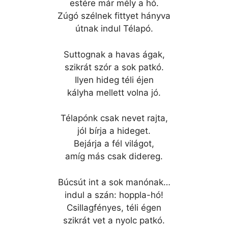
estére már mély a hó.
Zúgó szélnek fittyet hányva
útnak indul Télapó.
Suttognak a havas ágak,
szikrát szór a sok patkó.
Ilyen hideg téli éjen
kályha mellett volna jó.
Télapónk csak nevet rajta,
jól bírja a hideget.
Bejárja a fél világot,
amíg más csak didereg.
Búcsút int a sok manónak…
indul a szán: hoppla-hó!
Csillagfényes, téli égen
szikrát vet a nyolc patkó.