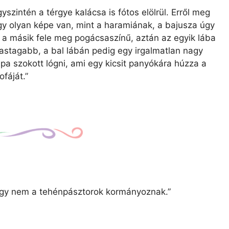
gyszintén a térgye kalácsa is fótos elölrül. Erről meg
ogy olyan képe van, mint a haramiának, a bajusza úgy
ka, a másik fele meg pogácsaszínű, aztán az egyik lába
stagabb, a bal lábán pedig egy irgalmatlan nagy
pa szokott lógni, ami egy kicsit panyókára húzza a
ofáját.”
hogy nem a tehénpásztorok kormányoznak.”