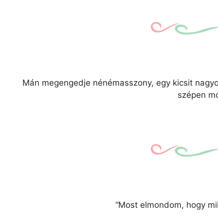
Mán megengedje nénémasszony, egy kicsit nagyot h
szépen mo
“Most elmondom, hogy mil