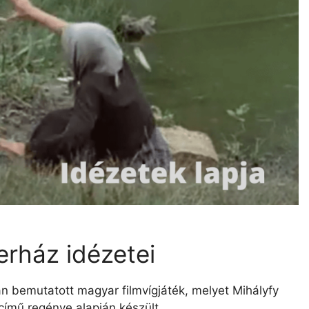
erház idézetei
n bemutatott magyar filmvígjáték, melyet Mihályfy
ímű regénye alapján készült.