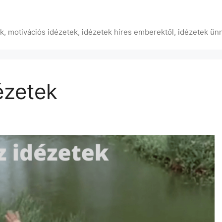
ek, motivációs idézetek, idézetek híres emberektől, idézetek ün
ézetek