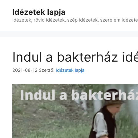
Kilépés
Idézetek lapja
a
tartalomba
Idézetek, rövid idézetek, szép idézetek, szerelem idézet
Indul a bakterház id
2021-08-12
Szerző:
Idézetek lapja