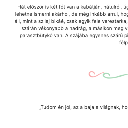
Hát először is két fót van a kabátján, hátulról, ú
lehetne ismerni akárhol, de még inkább arrul, h
áll, mint a szilaj bikáé, csak egyik fele verestar
szárán vékonyabb a nadrág, a másikon meg va
parasztbütykő van. A szájába egyenes szárú pi
félp
„Tudom én jól, az a baja a világnak, 