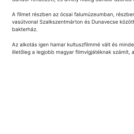
A filmet részben az ócsai falumúzeumban, részbe
vasútvonal Szalkszentmárton és Dunavecse közöt
bakterház.
Az alkotás igen hamar kultuszfilmmé vált és minden
illetőleg a legjobb magyar filmvígjátéknak számít, 