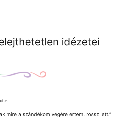
elejthetetlen idézetei
zetek
sak mire a szándékom végére értem, rossz lett.”