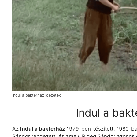
Indul a bakterház idézetek
Indul a bakt
Az
Indul a bakterház
1979-ben készített, 1980-ba
Sándor rendezett, és amely Rideg Sándor azonos c