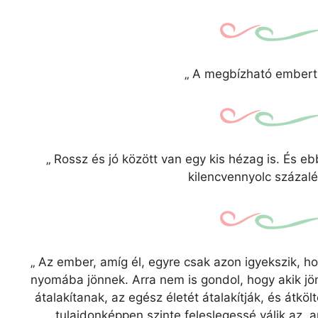
„
A megbízható embert m
„
Rossz és jó között van egy kis hézag is. És 
kilencvennyolc százal
„
Az ember, amíg él, egyre csak azon igyekszik, h
nyomába jönnek. Arra nem is gondol, hogy akik j
átalakítanak, az egész életét átalakítják, és átkö
tulajdonképpen szinte feleslegessé válik az, 