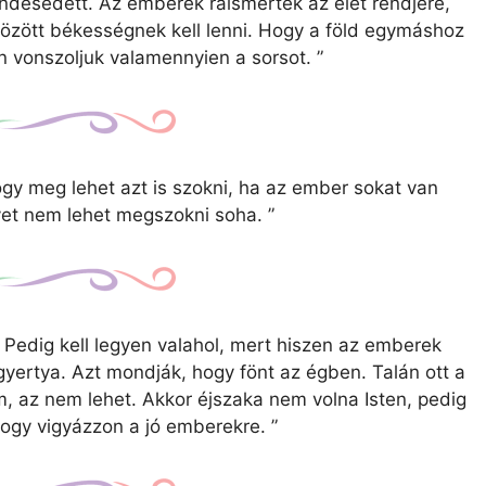
desedett. Az emberek ráismertek az élet rendjére,
 között békességnek kell lenni. Hogy a föld egymáshoz
n vonszoljuk valamennyien a sorsot.
”
gy meg lehet azt is szokni, ha az ember sokat van
yet nem lehet megszokni soha.
”
 Pedig kell legyen valahol, mert hiszen az emberek
gyertya. Azt mondják, hogy fönt az égben. Talán ott a
, az nem lehet. Akkor éjszaka nem volna Isten, pedig
 hogy vigyázzon a jó emberekre.
”