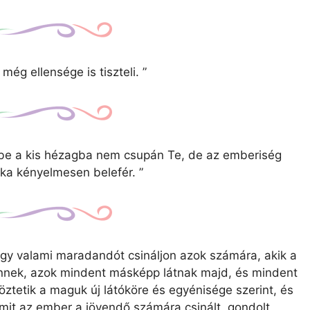
ég ellensége is tiszteli.
”
ebbe a kis hézagba nem csupán Te, de az emberiség
éka kényelmesen belefér.
”
ogy valami maradandót csináljon azok számára, akik a
önnek, azok mindent másképp látnak majd, és mindent
ltöztetik a maguk új látóköre és egyénisége szerint, és
amit az ember a jövendő számára csinált, gondolt,