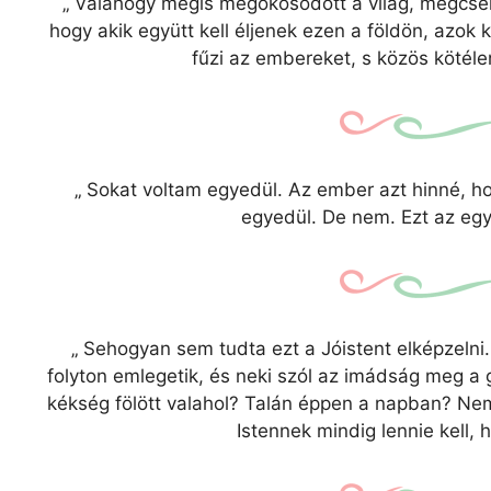
„
Valahogy mégis megokosodott a világ, megcsen
hogy akik együtt kell éljenek ezen a földön, azok
fűzi az embereket, s közös kötéle
„
Sokat voltam egyedül. Az ember azt hinné, ho
egyedül. De nem. Ezt az eg
„
Sehogyan sem tudta ezt a Jóistent elképzelni.
folyton emlegetik, és neki szól az imádság meg a 
kékség fölött valahol? Talán éppen a napban? Nem
Istennek mindig lennie kell,