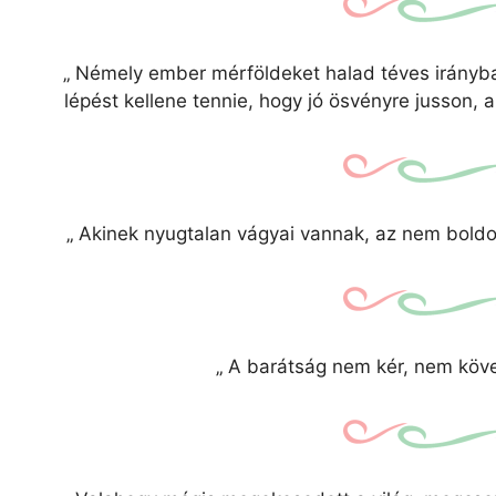
„
Némely ember mérföldeket halad téves irányba
lépést kellene tennie, hogy jó ösvényre jusson, 
„
Akinek nyugtalan vágyai vannak, az nem bold
„
A barátság nem kér, nem követ