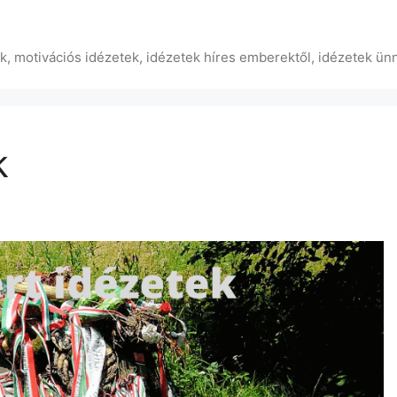
ek, motivációs idézetek, idézetek híres emberektől, idézetek ün
k