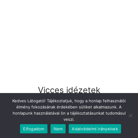
Vicces idézetek
Kedves Látogató! Tájékoztatjuk, hogy a honlap felhasználói
élmény fokozásának érdekében sütiket alkalmazunk. A
honlapunk használatával ön a tájékoztatásunkat tudomásul
veszi.
Ha vékonynak akarsz kinézni: lógj kövér
Elfogadom
Nem
Adatvédelmi irányelvek
emberekkel. – Rodney Dangerfield, Vissza az