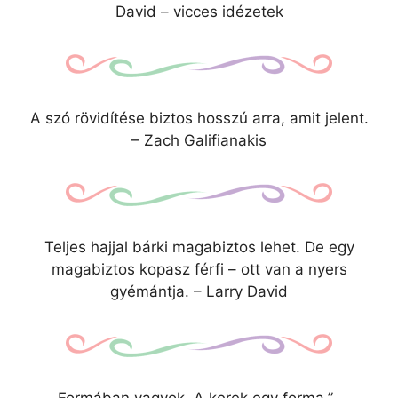
David – vicces idézetek
A szó rövidítése biztos hosszú arra, amit jelent.
– Zach Galifianakis
Teljes hajjal bárki magabiztos lehet. De egy
magabiztos kopasz férfi – ott van a nyers
gyémántja. – Larry David
„Formában vagyok. A kerek egy forma.” –