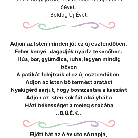
óévet.
Boldog Új Évet.
Adjon az Isten minden jót ez új esztendőben,
Fehér kenyér dagadjék nyárfa tekenőben.
Hús, bor, gyümölcs, ruha, legyen mindig
bőven
A patikát felejtsük el ez új esztendőben.
Adjon az Isten bő termést aratást
Nyakigérő sarjut, hogy bosszantsa a kaszást
Adjon az Isten sok fát a kályhába
Házi békességet a meleg szobába
.. B.Ú.É.K..
Eljött hát az ó év utolsó napja,