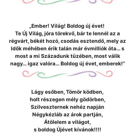
„Ember! Világ!
Boldog új évet!
Te Új Világ, jóra törekvő, bár te lennél az a
régvárt, békét hozó, csodás esztendő, mely az
Idők méhében érik talán már évmilliók óta… s
most a mi
Századunk tüzében, most válik
nagy… igaz valóra… Boldog új évet, emberek!”
Lágy esőben, Tömör ködben,
holt részegen mély gödörben,
Szilveszternek nehéz napján
Négykézláb az árok partján,
Átölelem a világot,
s boldog Újévet kívánok!!!!