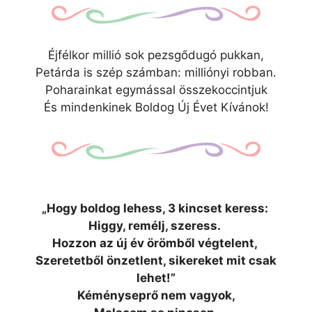
Éjfélkor millió sok pezsgődugó pukkan,
Petárda is szép számban: milliónyi robban.
Poharainkat egymással összekoccintjuk
És mindenkinek Boldog Új Évet Kívánok!
„Hogy boldog lehess, 3 kincset keress:
Higgy, remélj, szeress.
Hozzon az új év örömből végtelent,
Szeretetből önzetlent, sikereket mit csak
lehet!”
Kéményseprő nem vagyok,