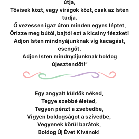
útja,
Tövisek közt, vagy virágok közt, csak az Isten
tudja.
Ő vezessen igaz úton minden egyes léptet,
Őrizze meg bútól, bajtól ezt a kicsiny fészket!
Adjon Isten mindnyájunknak víg kacagást,
csengőt,
Adjon Isten mindnyájunknak boldog
újesztendőt!”
Egy angyalt küldök néked,
Tegye szebbé életed,
Tegyen pénzt a zsebedbe,
Vigyen boldogságot a szívedbe,
Vegyenek körül barátok,
Boldog Új Évet Kívánok!