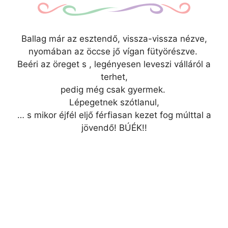
Ballag már az esztendő, vissza-vissza nézve,
nyomában az öccse jő vígan fütyörészve.
Beéri az öreget s , legényesen leveszi válláról a
terhet,
pedig még csak gyermek.
Lépegetnek szótlanul,
…
s mikor éjfél eljő férfiasan kezet fog múlttal a
jövendő! BÚÉK!!