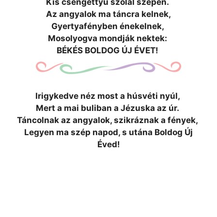
Kis csengettyű szolal szépen.
Az angyalok ma táncra kelnek,
Gyertyafényben énekelnek,
Mosolyogva mondják nektek:
BÉKÉS BOLDOG ÚJ ÉVET!
Irigykedve néz most a húsvéti nyúl,
Mert a mai buliban a Jézuska az úr.
Táncolnak az angyalok, szikráznak a fények,
Legyen ma szép napod, s utána Boldog Új
Éved!