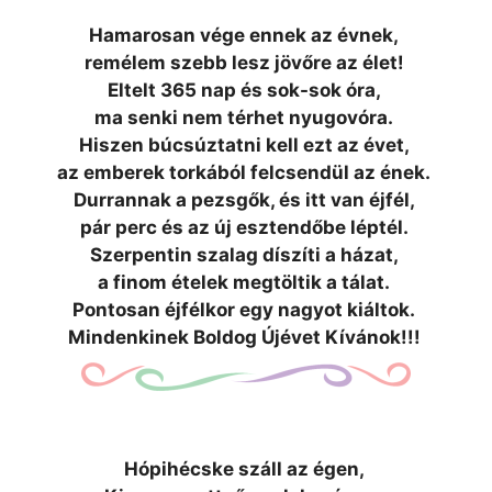
Hamarosan vége ennek az évnek,
remélem szebb lesz jövőre az élet!
Eltelt 365 nap és sok-sok óra,
ma senki nem térhet nyugovóra.
Hiszen búcsúztatni kell ezt az évet,
az emberek torkából felcsendül az ének.
Durrannak a pezsgők, és itt van éjfél,
pár perc és az új esztendőbe léptél.
Szerpentin szalag díszíti a házat,
a finom ételek megtöltik a tálat.
Pontosan éjfélkor egy nagyot kiáltok.
Mindenkinek Boldog Újévet Kívánok!!!
Hópihécske száll az égen,