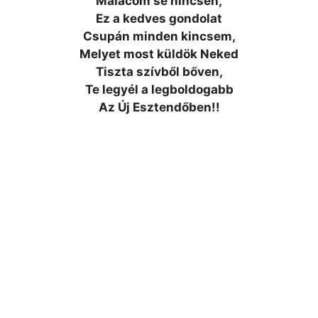
Malacom se nincsen,
Ez a kedves gondolat
Csupán minden kincsem,
Melyet most küldök Neked
Tiszta szívből bőven,
Te legyél a legboldogabb
Az Új Esztendőben!!