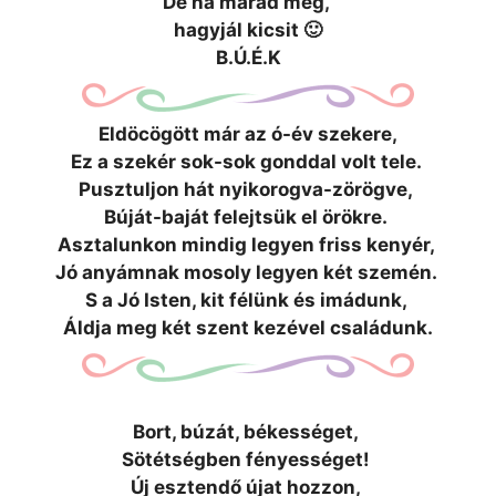
De ha marad még,
hagyjál kicsit 🙂
B.Ú.É.K
Eldöcögött már az ó-év szekere,
Ez a szekér sok-sok gonddal volt tele.
Pusztuljon hát nyikorogva-zörögve,
Búját-baját felejtsük el örökre.
Asztalunkon mindig legyen friss kenyér,
Jó anyámnak mosoly legyen két szemén.
S a Jó Isten, kit félünk és imádunk,
Áldja meg két szent kezével családunk.
Bort, búzát, békességet,
Sötétségben fényességet!
Új esztendő újat hozzon,