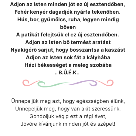
Adjon az Isten minden jót ez új esztendőben,
Fehér kenyér dagadjék nyárfa tekenőben.
Hús, bor, gyümölcs, ruha, legyen mindig
bőven
A patikát felejtsük el ez új esztendőben.
Adjon az Isten bő termést aratást
Nyakigérő sarjut, hogy bosszantsa a kaszást
Adjon az Isten sok fát a kályhába
Házi békességet a meleg szobába
.. B.Ú.É.K..
Ünnepeljük meg azt, hogy egészségben élünk,
Ünnepeljük meg, hogy van akit szeressünk.
Gondoljuk végig ezt a régi évet,
Jövőre kívánjunk minden jót és szépet!