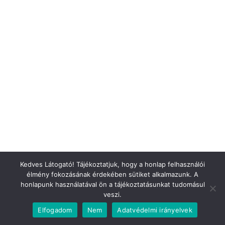
Újévi vers gyerekeknek
Kedves Látogató! Tájékoztatjuk, hogy a honlap felhasználói
élmény fokozásának érdekében sütiket alkalmazunk. A
honlapunk használatával ön a tájékoztatásunkat tudomásul
veszi.
Elfogadom
Nem
Adatvédelmi irányelvek