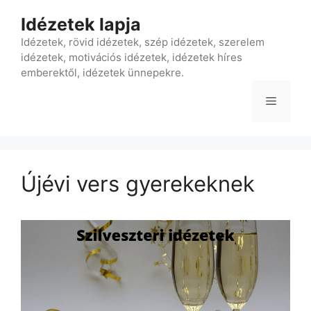
Kilépés
Idézetek lapja
a
tartalomba
Idézetek, rövid idézetek, szép idézetek, szerelem
idézetek, motivációs idézetek, idézetek híres
emberektől, idézetek ünnepekre.
Menü
Újévi vers gyerekeknek