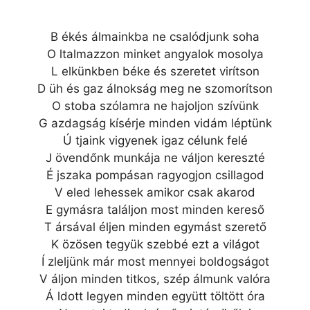
B ékés álmainkba ne csalódjunk soha
O ltalmazzon minket angyalok mosolya
L elkünkben béke és szeretet virítson
D üh és gaz álnokság meg ne szomorítson
O stoba szólamra ne hajoljon szívünk
G azdagság kísérje minden vidám léptünk
Ú tjaink vigyenek igaz célunk felé
J övendőnk munkája ne váljon kereszté
É jszaka pompásan ragyogjon csillagod
V eled lehessek amikor csak akarod
E gymásra találjon most minden kereső
T ársával éljen minden egymást szerető
K özösen tegyük szebbé ezt a világot
Í zleljünk már most mennyei boldogságot
V áljon minden titkos, szép álmunk valóra
Á ldott legyen minden együtt töltött óra