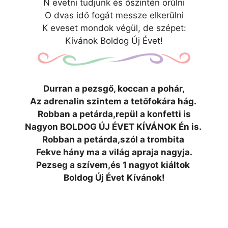
N evetni tudjunk és őszintén örűlni
O dvas idő fogát messze elkerülni
K eveset mondok végül, de szépet:
Kívánok Boldog Új Évet!
Durran a pezsgő, koccan a pohár,
Az adrenalin szintem a tetőfokára hág.
Robban a petárda,repül a konfetti is
Nagyon BOLDOG ÚJ ÉVET KÍVÁNOK Én is.
Robban a petárda,szól a trombita
Fekve hány ma a világ apraja nagyja.
Pezseg a szívem,és 1 nagyot kiáltok
Boldog Új Évet Kívánok!