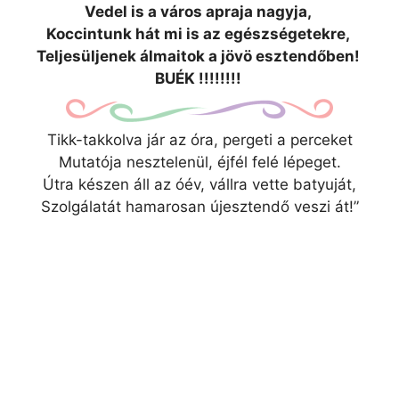
Vedel is a város apraja nagyja,
Koccintunk hát mi is az egészségetekre,
Teljesüljenek álmaitok a jövö esztendőben!
BUÉK !!!!!!!!
Tikk-takkolva jár az óra, pergeti a perceket
Mutatója nesztelenül, éjfél felé lépeget.
Útra készen áll az óév, vállra vette batyuját,
Szolgálatát hamarosan újesztendő veszi át!”