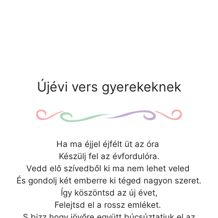
Újévi vers gyerekeknek
Ha ma éjjel éjfélt üt az óra
Készülj fel az évfordulóra.
Vedd elő szívedből ki ma nem lehet veled
És gondolj két emberre ki téged nagyon szeret.
Így köszöntsd az új évet,
Felejtsd el a rossz emléket.
S bizz,hogy jövőre együtt búcsúztatjuk el az