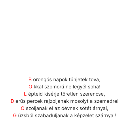
B
orongós napok tűnjetek tova,
O
kkal szomorú ne legyél soha!
L
épteid kísérje töretlen szerencse,
D
erűs percek rajzoljanak mosolyt a szemedre!
O
szoljanak el az óévnek sötét árnyai,
G
úzsból szabaduljanak a képzelet szárnyai!