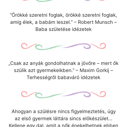
“Örökké szeretni foglak, örökké szeretni foglak,
amíg élek, a babám leszel.” – Robert Munsch –
Baba születése idézetek
„Csak az anyák gondolhatnak a jövőre – mert ők
szülik azt gyermekeikben.” – Maxim Gorkij –
Terhességről babaváró idézetek
Ahogyan a szülésre nincs figyelmeztetés, úgy
az első gyermek láttára sincs előkészület…
Kellene egy dal, amit a nők énekelhetnek ebben