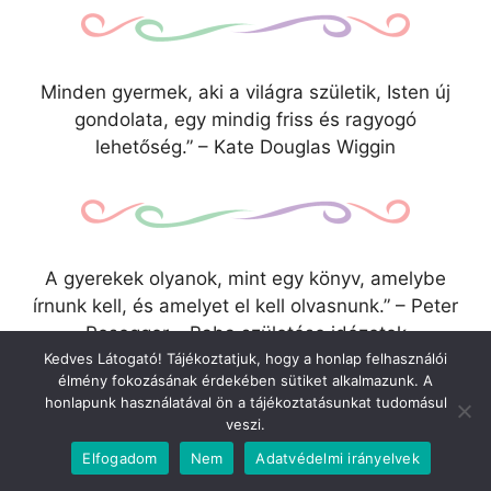
Minden gyermek, aki a világra születik, Isten új
gondolata, egy mindig friss és ragyogó
lehetőség.” – Kate Douglas Wiggin
A gyerekek olyanok, mint egy könyv, amelybe
írnunk kell, és amelyet el kell olvasnunk.” – Peter
Rosegger – Baba születése idézetek
Kedves Látogató! Tájékoztatjuk, hogy a honlap felhasználói
élmény fokozásának érdekében sütiket alkalmazunk. A
honlapunk használatával ön a tájékoztatásunkat tudomásul
veszi.
Elfogadom
Nem
Adatvédelmi irányelvek