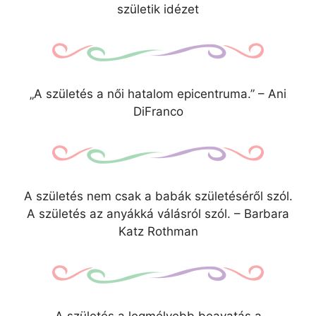
születik idézet
„A születés a női hatalom epicentruma.” – Ani
DiFranco
A születés nem csak a babák születéséről szól.
A születés az anyákká válásról szól. – Barbara
Katz Rothman
A születés a legmélyebb beavatás a