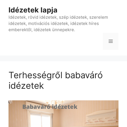
Kilépés
Idézetek lapja
a
tartalomba
Idézetek, rövid idézetek, szép idézetek, szerelem
idézetek, motivációs idézetek, idézetek híres
emberektől, idézetek ünnepekre.
Menü
Terhességről babaváró
idézetek