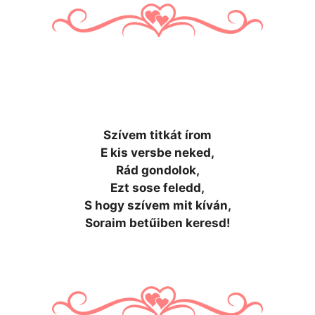
Szívem titkát írom
E kis versbe neked,
Rád gondolok,
Ezt sose feledd,
S hogy szívem mit kíván,
Soraim betűiben keresd!