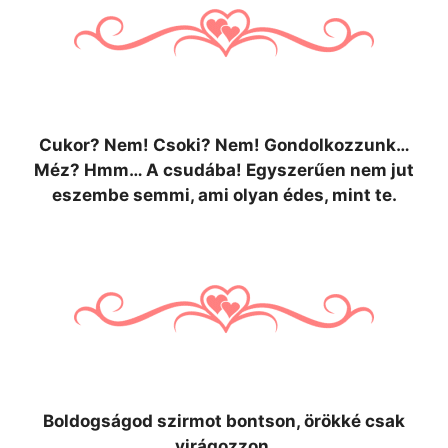
Cukor? Nem! Csoki? Nem! Gondolkozzunk…
Méz? Hmm… A csudába! Egyszerűen nem jut
eszembe semmi, ami olyan édes, mint te.
Boldogságod szirmot bontson, örökké csak
virágozzon.