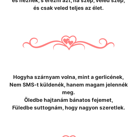
és néznek, s érezni azt, ha szép, veled szép,
és csak veled teljes az élet.
Hogyha szárnyam volna, mint a gerlicének,
Nem SMS-t küldenék, hanem magam jelennék
meg.
Öledbe hajtanám bánatos fejemet,
Füledbe suttognám, hogy nagyon szeretlek.