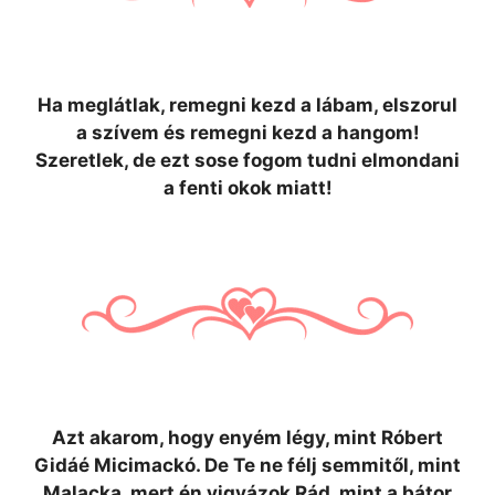
Ha meglátlak, remegni kezd a lábam, elszorul
a szívem és remegni kezd a hangom!
Szeretlek, de ezt sose fogom tudni elmondani
a fenti okok miatt!
Azt akarom, hogy enyém légy, mint Róbert
Gidáé Micimackó. De Te ne félj semmitől, mint
Malacka, mert én vigyázok Rád, mint a bátor