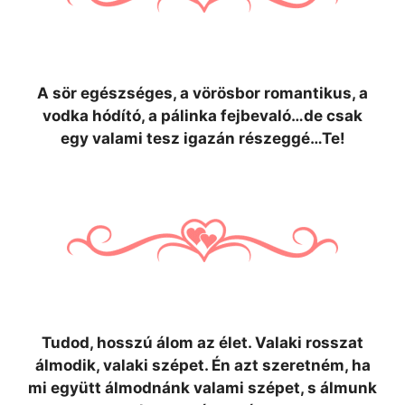
A sör egészséges, a vörösbor romantikus, a
vodka hódító, a pálinka fejbevaló…de csak
egy valami tesz igazán részeggé…Te!
Tudod, hosszú álom az élet. Valaki rosszat
álmodik, valaki szépet. Én azt szeretném, ha
mi együtt álmodnánk valami szépet, s álmunk