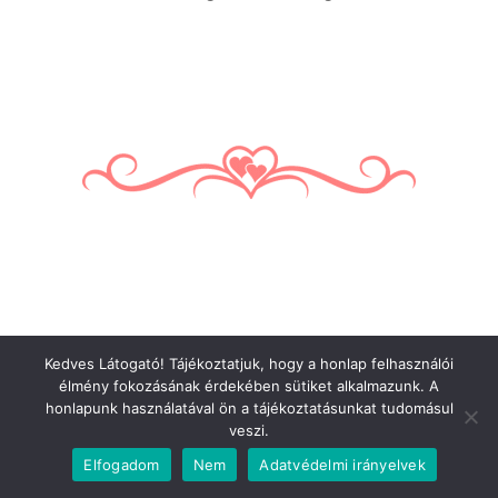
Mosolygó kis arcod látni akarom, megfogni
Kedves Látogató! Tájékoztatjuk, hogy a honlap felhasználói
kis kezed, s téged ölelni nagyon. Testemben
élmény fokozásának érdekében sütiket alkalmazunk. A
érezni szíved lüktetését, üde kicsi lelked
honlapunk használatával ön a tájékoztatásunkat tudomásul
veszi.
vidám nevetését.
Elfogadom
Nem
Adatvédelmi irányelvek