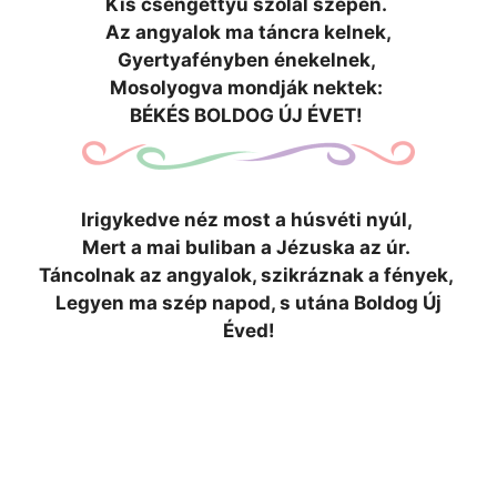
Kis csengettyű szolal szépen.
Az angyalok ma táncra kelnek,
Gyertyafényben énekelnek,
Mosolyogva mondják nektek:
BÉKÉS BOLDOG ÚJ ÉVET!
Irigykedve néz most a húsvéti nyúl,
Mert a mai buliban a Jézuska az úr.
Táncolnak az angyalok, szikráznak a fények,
Legyen ma szép napod, s utána Boldog Új
Éved!