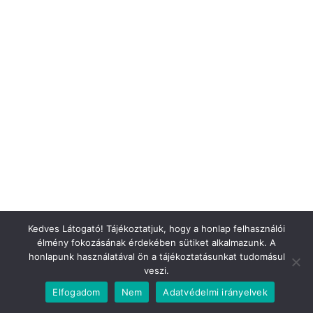
Szilveszteri smsek vicces
Kedves Látogató! Tájékoztatjuk, hogy a honlap felhasználói
élmény fokozásának érdekében sütiket alkalmazunk. A
honlapunk használatával ön a tájékoztatásunkat tudomásul
veszi.
Elfogadom
Nem
Adatvédelmi irányelvek