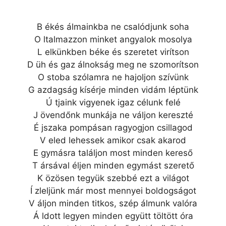
B ékés álmainkba ne csalódjunk soha
O ltalmazzon minket angyalok mosolya
L elkünkben béke és szeretet virítson
D üh és gaz álnokság meg ne szomorítson
O stoba szólamra ne hajoljon szívünk
G azdagság kísérje minden vidám léptünk
Ú tjaink vigyenek igaz célunk felé
J övendőnk munkája ne váljon kereszté
É jszaka pompásan ragyogjon csillagod
V eled lehessek amikor csak akarod
E gymásra találjon most minden kereső
T ársával éljen minden egymást szerető
K özösen tegyük szebbé ezt a világot
Í zleljünk már most mennyei boldogságot
V áljon minden titkos, szép álmunk valóra
Á ldott legyen minden együtt töltött óra