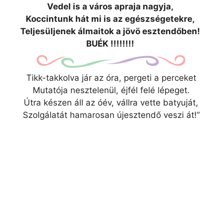
Vedel is a város apraja nagyja,
Koccintunk hát mi is az egészségetekre,
Teljesüljenek álmaitok a jövö esztendőben!
BUÉK !!!!!!!!
Tikk-takkolva jár az óra, pergeti a perceket
Mutatója nesztelenül, éjfél felé lépeget.
Útra készen áll az óév, vállra vette batyuját,
Szolgálatát hamarosan újesztendő veszi át!”