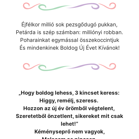
Éjfélkor millió sok pezsgődugó pukkan,
Petárda is szép számban: milliónyi robban.
Poharainkat egymással összekoccintjuk
És mindenkinek Boldog Új Évet Kívánok!
„Hogy boldog lehess, 3 kincset keress:
Higgy, remélj, szeress.
Hozzon az új év örömből végtelent,
Szeretetből önzetlent, sikereket mit csak
lehet!”
Kéményseprő nem vagyok,