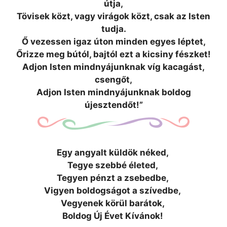
útja,
Tövisek közt, vagy virágok közt, csak az Isten
tudja.
Ő vezessen igaz úton minden egyes léptet,
Őrizze meg bútól, bajtól ezt a kicsiny fészket!
Adjon Isten mindnyájunknak víg kacagást,
csengőt,
Adjon Isten mindnyájunknak boldog
újesztendőt!”
Egy angyalt küldök néked,
Tegye szebbé életed,
Tegyen pénzt a zsebedbe,
Vigyen boldogságot a szívedbe,
Vegyenek körül barátok,
Boldog Új Évet Kívánok!