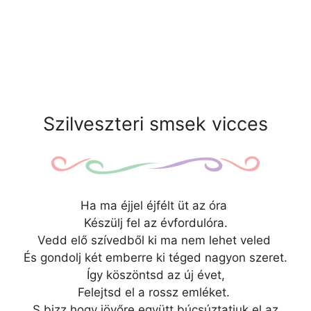
Szilveszteri smsek vicces
Ha ma éjjel éjfélt üt az óra
Készülj fel az évfordulóra.
Vedd elő szívedből ki ma nem lehet veled
És gondolj két emberre ki téged nagyon szeret.
Így köszöntsd az új évet,
Felejtsd el a rossz emléket.
S bizz,hogy jövőre együtt búcsúztatjuk el az