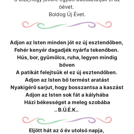
óévet.
Boldog Új Évet.
Adjon az Isten minden jót ez új esztendőben,
Fehér kenyér dagadjék nyárfa tekenőben.
Hús, bor, gyümölcs, ruha, legyen mindig
bőven
A patikát felejtsük el ez új esztendőben.
Adjon az Isten bő termést aratást
Nyakigérő sarjut, hogy bosszantsa a kaszást
Adjon az Isten sok fát a kályhába
Házi békességet a meleg szobába
.. B.Ú.É.K..
Eljött hát az ó év utolsó napja,