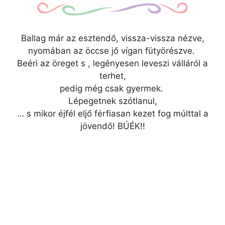
Ballag már az esztendő, vissza-vissza nézve,
nyomában az öccse jő vígan fütyörészve.
Beéri az öreget s , legényesen leveszi válláról a
terhet,
pedig még csak gyermek.
Lépegetnek szótlanul,
…
s mikor éjfél eljő férfiasan kezet fog múlttal a
jövendő! BÚÉK!!