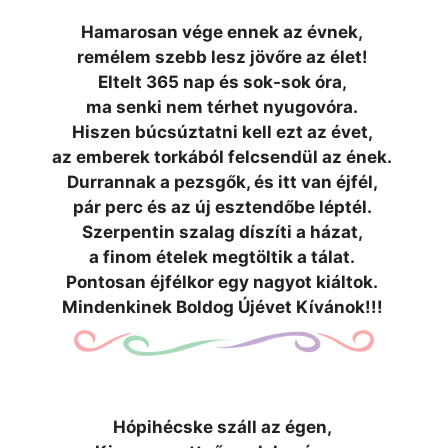
Hamarosan vége ennek az évnek,
remélem szebb lesz jövőre az élet!
Eltelt 365 nap és sok-sok óra,
ma senki nem térhet nyugovóra.
Hiszen búcsúztatni kell ezt az évet,
az emberek torkából felcsendül az ének.
Durrannak a pezsgők, és itt van éjfél,
pár perc és az új esztendőbe léptél.
Szerpentin szalag díszíti a házat,
a finom ételek megtöltik a tálat.
Pontosan éjfélkor egy nagyot kiáltok.
Mindenkinek Boldog Újévet Kívánok!!!
Hópihécske száll az égen,