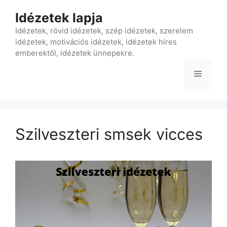
Kilépés
Idézetek lapja
a
tartalomba
Idézetek, rövid idézetek, szép idézetek, szerelem
idézetek, motivációs idézetek, idézetek híres
emberektől, idézetek ünnepekre.
Menü
Szilveszteri smsek vicces