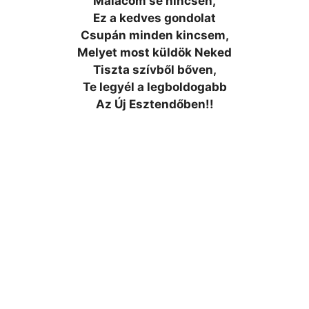
Malacom se nincsen,
Ez a kedves gondolat
Csupán minden kincsem,
Melyet most küldök Neked
Tiszta szívből bőven,
Te legyél a legboldogabb
Az Új Esztendőben!!