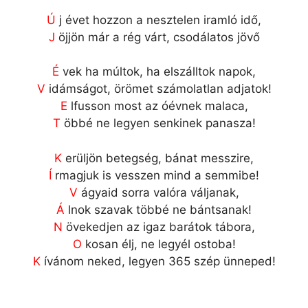
Ú
j évet hozzon a nesztelen iramló idő,
J
öjjön már a rég várt, csodálatos jövő
É
vek ha múltok, ha elszálltok napok,
V
idámságot, örömet számolatlan adjatok!
E
lfusson most az óévnek malaca,
T
öbbé ne legyen senkinek panasza!
K
erüljön betegség, bánat messzire,
Í
rmagjuk is vesszen mind a semmibe!
V
ágyaid sorra valóra váljanak,
Á
lnok szavak többé ne bántsanak!
N
övekedjen az igaz barátok tábora,
O
kosan élj, ne legyél ostoba!
K
ívánom neked, legyen 365 szép ünneped!