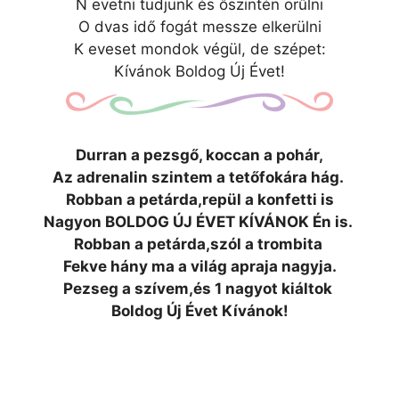
N evetni tudjunk és őszintén örűlni
O dvas idő fogát messze elkerülni
K eveset mondok végül, de szépet:
Kívánok Boldog Új Évet!
Durran a pezsgő, koccan a pohár,
Az adrenalin szintem a tetőfokára hág.
Robban a petárda,repül a konfetti is
Nagyon BOLDOG ÚJ ÉVET KÍVÁNOK Én is.
Robban a petárda,szól a trombita
Fekve hány ma a világ apraja nagyja.
Pezseg a szívem,és 1 nagyot kiáltok
Boldog Új Évet Kívánok!