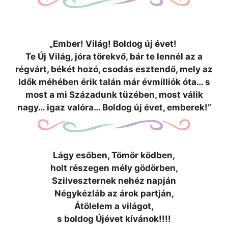
„Ember! Világ!
Boldog új évet!
Te Új Világ, jóra törekvő, bár te lennél az a
régvárt, békét hozó, csodás esztendő, mely az
Idők méhében érik talán már évmilliók óta… s
most a mi
Századunk tüzében, most válik
nagy… igaz valóra… Boldog új évet, emberek!”
Lágy esőben, Tömör ködben,
holt részegen mély gödörben,
Szilveszternek nehéz napján
Négykézláb az árok partján,
Átölelem a világot,
s boldog Újévet kívánok!!!!