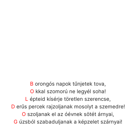
B
orongós napok tűnjetek tova,
O
kkal szomorú ne legyél soha!
L
épteid kísérje töretlen szerencse,
D
erűs percek rajzoljanak mosolyt a szemedre!
O
szoljanak el az óévnek sötét árnyai,
G
úzsból szabaduljanak a képzelet szárnyai!