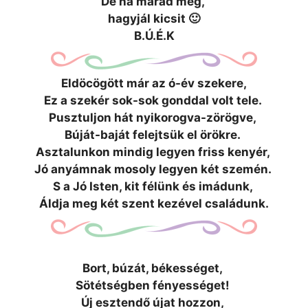
De ha marad még,
hagyjál kicsit 🙂
B.Ú.É.K
Eldöcögött már az ó-év szekere,
Ez a szekér sok-sok gonddal volt tele.
Pusztuljon hát nyikorogva-zörögve,
Búját-baját felejtsük el örökre.
Asztalunkon mindig legyen friss kenyér,
Jó anyámnak mosoly legyen két szemén.
S a Jó Isten, kit félünk és imádunk,
Áldja meg két szent kezével családunk.
Bort, búzát, békességet,
Sötétségben fényességet!
Új esztendő újat hozzon,