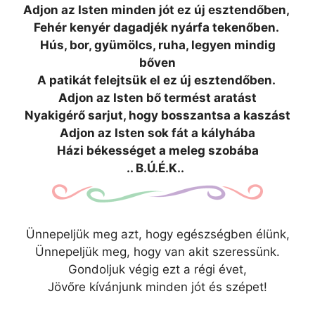
Adjon az Isten minden jót ez új esztendőben,
Fehér kenyér dagadjék nyárfa tekenőben.
Hús, bor, gyümölcs, ruha, legyen mindig
bőven
A patikát felejtsük el ez új esztendőben.
Adjon az Isten bő termést aratást
Nyakigérő sarjut, hogy bosszantsa a kaszást
Adjon az Isten sok fát a kályhába
Házi békességet a meleg szobába
.. B.Ú.É.K..
Ünnepeljük meg azt, hogy egészségben élünk,
Ünnepeljük meg, hogy van akit szeressünk.
Gondoljuk végig ezt a régi évet,
Jövőre kívánjunk minden jót és szépet!