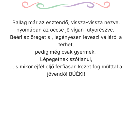
Ballag már az esztendő, vissza-vissza nézve,
nyomában az öccse jő vígan fütyörészve.
Beéri az öreget s , legényesen leveszi válláról a
terhet,
pedig még csak gyermek.
Lépegetnek szótlanul,
…
s mikor éjfél eljő férfiasan kezet fog múlttal a
jövendő! BÚÉK!!