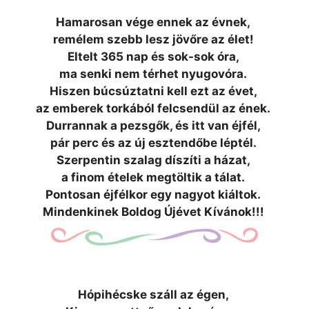
Hamarosan vége ennek az évnek,
remélem szebb lesz jövőre az élet!
Eltelt 365 nap és sok-sok óra,
ma senki nem térhet nyugovóra.
Hiszen búcsúztatni kell ezt az évet,
az emberek torkából felcsendül az ének.
Durrannak a pezsgők, és itt van éjfél,
pár perc és az új esztendőbe léptél.
Szerpentin szalag díszíti a házat,
a finom ételek megtöltik a tálat.
Pontosan éjfélkor egy nagyot kiáltok.
Mindenkinek Boldog Újévet Kívánok!!!
Hópihécske száll az égen,