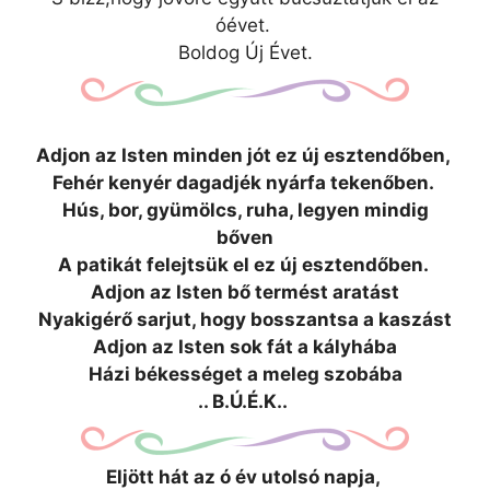
óévet.
Boldog Új Évet.
Adjon az Isten minden jót ez új esztendőben,
Fehér kenyér dagadjék nyárfa tekenőben.
Hús, bor, gyümölcs, ruha, legyen mindig
bőven
A patikát felejtsük el ez új esztendőben.
Adjon az Isten bő termést aratást
Nyakigérő sarjut, hogy bosszantsa a kaszást
Adjon az Isten sok fát a kályhába
Házi békességet a meleg szobába
.. B.Ú.É.K..
Eljött hát az ó év utolsó napja,