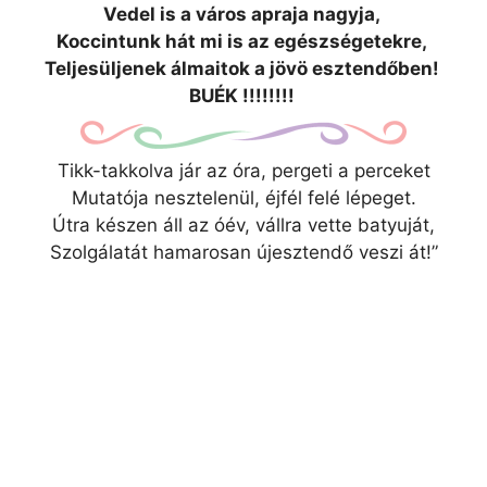
Vedel is a város apraja nagyja,
Koccintunk hát mi is az egészségetekre,
Teljesüljenek álmaitok a jövö esztendőben!
BUÉK !!!!!!!!
Tikk-takkolva jár az óra, pergeti a perceket
Mutatója nesztelenül, éjfél felé lépeget.
Útra készen áll az óév, vállra vette batyuját,
Szolgálatát hamarosan újesztendő veszi át!”