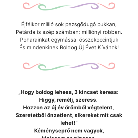
Éjfélkor millió sok pezsgődugó pukkan,
Petárda is szép számban: milliónyi robban.
Poharainkat egymással összekoccintjuk
És mindenkinek Boldog Új Évet Kívánok!
„Hogy boldog lehess, 3 kincset keress:
Higgy, remélj, szeress.
Hozzon az új év örömből végtelent,
Szeretetből önzetlent, sikereket mit csak
lehet!”
Kéményseprő nem vagyok,