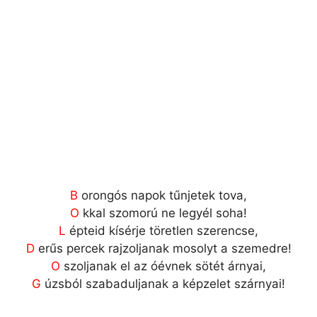
B
orongós napok tűnjetek tova,
O
kkal szomorú ne legyél soha!
L
épteid kísérje töretlen szerencse,
D
erűs percek rajzoljanak mosolyt a szemedre!
O
szoljanak el az óévnek sötét árnyai,
G
úzsból szabaduljanak a képzelet szárnyai!