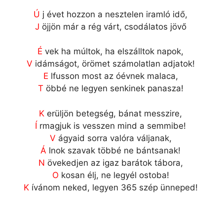
Ú
j évet hozzon a nesztelen iramló idő,
J
öjjön már a rég várt, csodálatos jövő
É
vek ha múltok, ha elszálltok napok,
V
idámságot, örömet számolatlan adjatok!
E
lfusson most az óévnek malaca,
T
öbbé ne legyen senkinek panasza!
K
erüljön betegség, bánat messzire,
Í
rmagjuk is vesszen mind a semmibe!
V
ágyaid sorra valóra váljanak,
Á
lnok szavak többé ne bántsanak!
N
övekedjen az igaz barátok tábora,
O
kosan élj, ne legyél ostoba!
K
ívánom neked, legyen 365 szép ünneped!