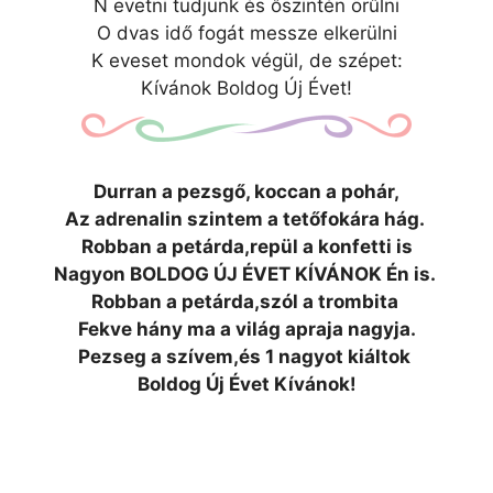
N evetni tudjunk és őszintén örűlni
O dvas idő fogát messze elkerülni
K eveset mondok végül, de szépet:
Kívánok Boldog Új Évet!
Durran a pezsgő, koccan a pohár,
Az adrenalin szintem a tetőfokára hág.
Robban a petárda,repül a konfetti is
Nagyon BOLDOG ÚJ ÉVET KÍVÁNOK Én is.
Robban a petárda,szól a trombita
Fekve hány ma a világ apraja nagyja.
Pezseg a szívem,és 1 nagyot kiáltok
Boldog Új Évet Kívánok!