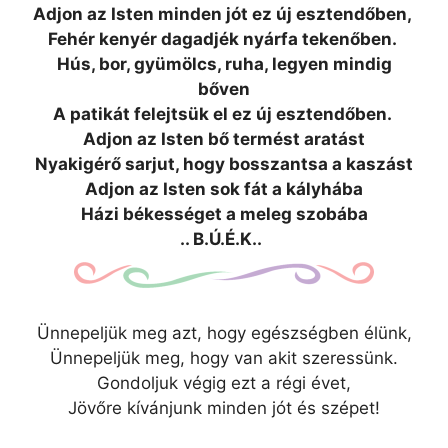
Adjon az Isten minden jót ez új esztendőben,
Fehér kenyér dagadjék nyárfa tekenőben.
Hús, bor, gyümölcs, ruha, legyen mindig
bőven
A patikát felejtsük el ez új esztendőben.
Adjon az Isten bő termést aratást
Nyakigérő sarjut, hogy bosszantsa a kaszást
Adjon az Isten sok fát a kályhába
Házi békességet a meleg szobába
.. B.Ú.É.K..
Ünnepeljük meg azt, hogy egészségben élünk,
Ünnepeljük meg, hogy van akit szeressünk.
Gondoljuk végig ezt a régi évet,
Jövőre kívánjunk minden jót és szépet!