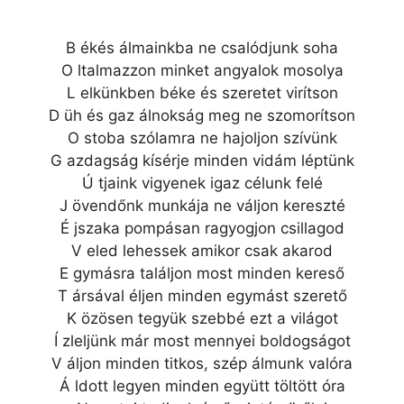
B ékés álmainkba ne csalódjunk soha
O ltalmazzon minket angyalok mosolya
L elkünkben béke és szeretet virítson
D üh és gaz álnokság meg ne szomorítson
O stoba szólamra ne hajoljon szívünk
G azdagság kísérje minden vidám léptünk
Ú tjaink vigyenek igaz célunk felé
J övendőnk munkája ne váljon kereszté
É jszaka pompásan ragyogjon csillagod
V eled lehessek amikor csak akarod
E gymásra találjon most minden kereső
T ársával éljen minden egymást szerető
K özösen tegyük szebbé ezt a világot
Í zleljünk már most mennyei boldogságot
V áljon minden titkos, szép álmunk valóra
Á ldott legyen minden együtt töltött óra