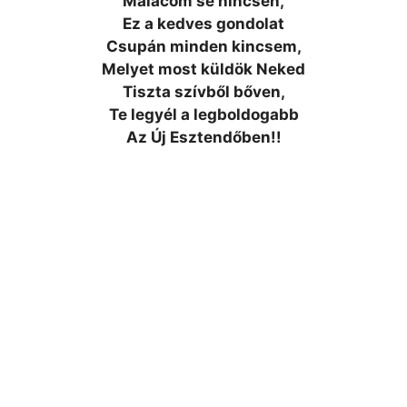
Malacom se nincsen,
Ez a kedves gondolat
Csupán minden kincsem,
Melyet most küldök Neked
Tiszta szívből bőven,
Te legyél a legboldogabb
Az Új Esztendőben!!