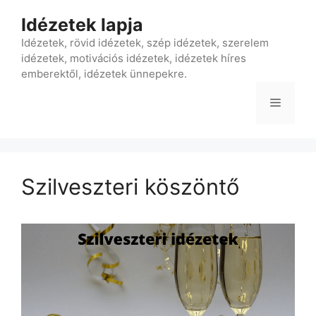
Kilépés
Idézetek lapja
a
tartalomba
Idézetek, rövid idézetek, szép idézetek, szerelem
idézetek, motivációs idézetek, idézetek híres
emberektől, idézetek ünnepekre.
Menü
Szilveszteri köszöntő