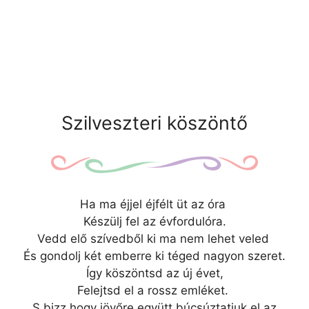
Szilveszteri köszöntő
Ha ma éjjel éjfélt üt az óra
Készülj fel az évfordulóra.
Vedd elő szívedből ki ma nem lehet veled
És gondolj két emberre ki téged nagyon szeret.
Így köszöntsd az új évet,
Felejtsd el a rossz emléket.
S bizz,hogy jövőre együtt búcsúztatjuk el az