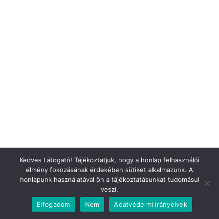
Szilveszteri köszöntő
Kedves Látogató! Tájékoztatjuk, hogy a honlap felhasználói
élmény fokozásának érdekében sütiket alkalmazunk. A
honlapunk használatával ön a tájékoztatásunkat tudomásul
veszi.
Elfogadom
Nem
Adatvédelmi irányelvek