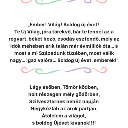
„Ember! Világ!
Boldog új évet!
Te Új Világ, jóra törekvő, bár te lennél az a
régvárt, békét hozó, csodás esztendő, mely az
Idők méhében érik talán már évmilliók óta… s
most a mi
Századunk tüzében, most válik
nagy… igaz valóra… Boldog új évet, emberek!”
Lágy esőben, Tömör ködben,
holt részegen mély gödörben,
Szilveszternek nehéz napján
Négykézláb az árok partján,
Átölelem a világot,
s boldog Újévet kívánok!!!!