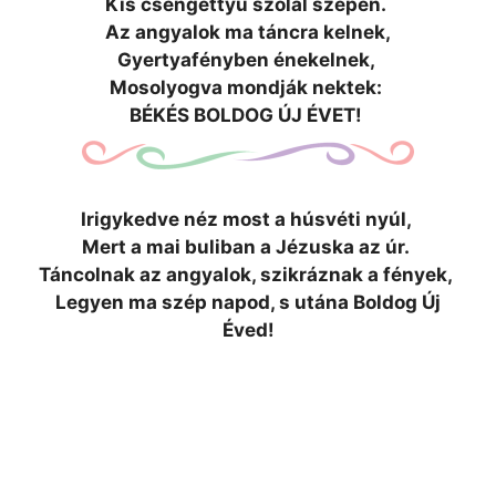
Kis csengettyű szolal szépen.
Az angyalok ma táncra kelnek,
Gyertyafényben énekelnek,
Mosolyogva mondják nektek:
BÉKÉS BOLDOG ÚJ ÉVET!
Irigykedve néz most a húsvéti nyúl,
Mert a mai buliban a Jézuska az úr.
Táncolnak az angyalok, szikráznak a fények,
Legyen ma szép napod, s utána Boldog Új
Éved!