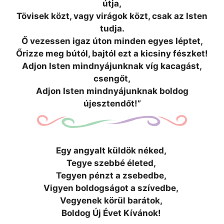
útja,
Tövisek közt, vagy virágok közt, csak az Isten
tudja.
Ő vezessen igaz úton minden egyes léptet,
Őrizze meg bútól, bajtól ezt a kicsiny fészket!
Adjon Isten mindnyájunknak víg kacagást,
csengőt,
Adjon Isten mindnyájunknak boldog
újesztendőt!”
Egy angyalt küldök néked,
Tegye szebbé életed,
Tegyen pénzt a zsebedbe,
Vigyen boldogságot a szívedbe,
Vegyenek körül barátok,
Boldog Új Évet Kívánok!