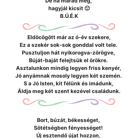
De ha marad még,
hagyjál kicsit 🙂
B.Ú.É.K
Eldöcögött már az ó-év szekere,
Ez a szekér sok-sok gonddal volt tele.
Pusztuljon hát nyikorogva-zörögve,
Búját-baját felejtsük el örökre.
Asztalunkon mindig legyen friss kenyér,
Jó anyámnak mosoly legyen két szemén.
S a Jó Isten, kit félünk és imádunk,
Áldja meg két szent kezével családunk.
Bort, búzát, békességet,
Sötétségben fényességet!
Új esztendő újat hozzon,