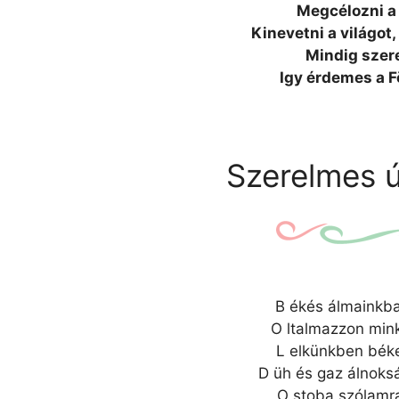
Megcélozni a
Kinevetni a világot,
Mindig szere
Igy érdemes a Fö
Szerelmes ú
B ékés álmainkba
O ltalmazzon min
L elkünkben béke
D üh és gaz álnoks
O stoba szólamra