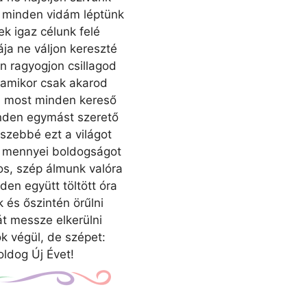
 minden vidám léptünk
ek igaz célunk felé
a ne váljon kereszté
 ragyogjon csillagod
 amikor csak akarod
n most minden kereső
inden egymást szerető
szebbé ezt a világot
t mennyei boldogságot
kos, szép álmunk valóra
den együtt töltött óra
k és őszintén örűlni
t messze elkerülni
 végül, de szépet:
ldog Új Évet!