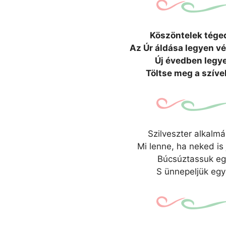
Köszöntelek tége
Az Úr áldása legyen vé
Új évedben legy
Töltse meg a szívek
Szilveszter alkalm
Mi lenne, ha neked is
Búcsúztassuk egy
S ünnepeljük együ