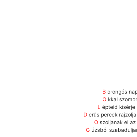
B
orongós nap
O
kkal szomor
L
épteid kísérje
D
erűs percek rajzolj
O
szoljanak el az
G
úzsból szabaduljan