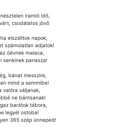
nesztelen iramló idő,
várt, csodálatos jövő
ha elszálltok napok,
t számolatlan adjatok!
az óévnek malaca,
n senkinek panasza!
ég, bánat messzire,
zen mind a semmibe!
 valóra váljanak,
öbbé ne bántsanak!
gaz barátok tábora,
ne legyél ostoba!
yen 365 szép ünneped!