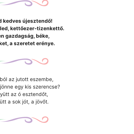
d kedves újesztendő!
led, kettőezer-tizenkettő.
en gazdagság, béke,
et, a szeretet erénye.
ából az jutott eszembe,
 jönne egy kis szerencse?
ütt az ó esztendőt,
tt a sok jót, a jövőt.