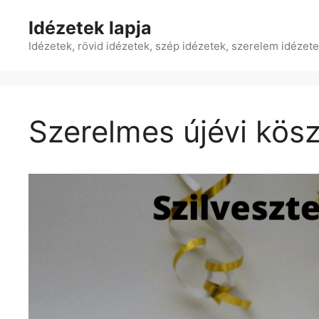
Kilépés
Idézetek lapja
a
tartalomba
Idézetek, rövid idézetek, szép idézetek, szerelem idézet
Szerelmes újévi kös