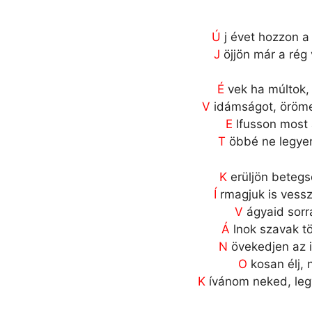
Ú
j évet hozzon a 
J
öjjön már a rég 
É
vek ha múltok, 
V
idámságot, öröme
E
lfusson most 
T
öbbé ne legye
K
erüljön betegs
Í
rmagjuk is vess
V
ágyaid sorra
Á
lnok szavak t
N
övekedjen az i
O
kosan élj, 
K
ívánom neked, leg