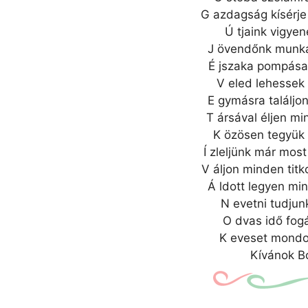
G azdagság kísérje
Ú tjaink vigyen
J övendőnk munkáj
É jszaka pompásan
V eled lehessek
E gymásra találjo
T ársával éljen m
K özösen tegyük 
Í zleljünk már mos
V áljon minden tit
Á ldott legyen min
N evetni tudjun
O dvas idő fogá
K eveset mondok
Kívánok Bo