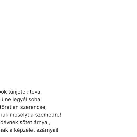
ok tűnjetek tova,
ú ne legyél soha!
 töretlen szerencse,
anak mosolyt a szemedre!
 óévnek sötét árnyai,
ak a képzelet szárnyai!