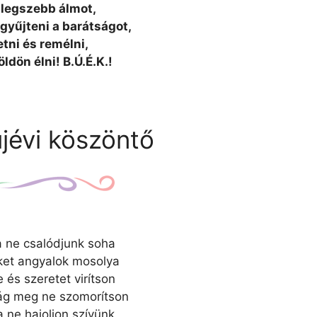
 legszebb álmot,
 gyűjteni a barátságot,
tni és remélni,
ldön élni! B.Ú.É.K.!
jévi köszöntő
 ne csalódjunk soha
ket angyalok mosolya
 és szeretet virítson
ág meg ne szomorítson
 ne hajoljon szívünk