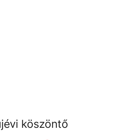
jévi köszöntő