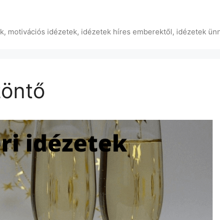
ek, motivációs idézetek, idézetek híres emberektől, idézetek ün
zöntő