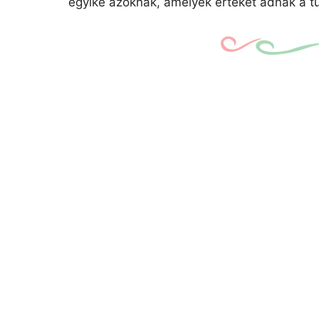
egyike azoknak, amelyek értéket adnak a tú