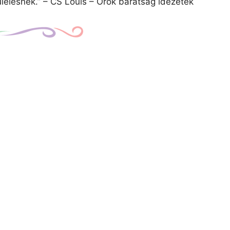
lélésnek.” – CS Louis – Örök barátság idézetek