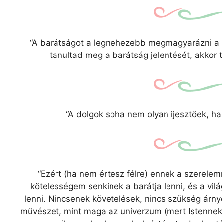
“A barátságot a legnehezebb megmagyarázni a 
tanultad meg a barátság jelentését, akkor
“A dolgok soha nem olyan ijesztőek, ha
“Ezért (ha nem értesz félre) ennek a szerele
kötelességem senkinek a barátja lenni, és a v
lenni. Nincsenek követelések, nincs szükség árnyé
művészet, mint maga az univerzum (mert Istennek n