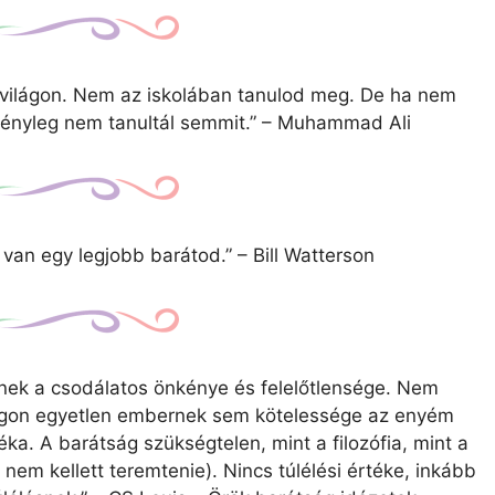
világon. Nem az iskolában tanulod meg. De ha nem
 tényleg nem tanultál semmit.” – Muhammad Ali
 van egy legjobb barátod.” – Bill Watterson
mnek a csodálatos önkénye és felelőtlensége. Nem
ilágon egyetlen embernek sem kötelessége az enyém
ka. A barátság szükségtelen, mint a filozófia, mint a
em kellett teremtenie). Nincs túlélési értéke, inkább