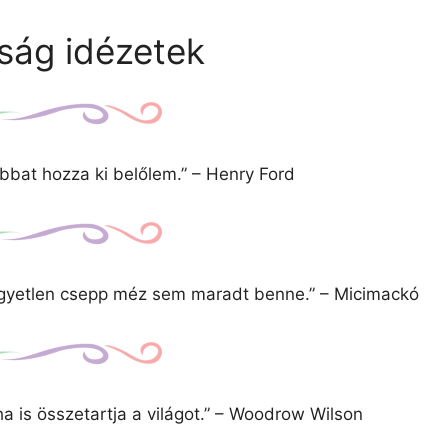
ság idézetek
obbat hozza ki belőlem.” – Henry Ford
 egyetlen csepp méz sem maradt benne.” – Micimackó
a is összetartja a világot.” – Woodrow Wilson