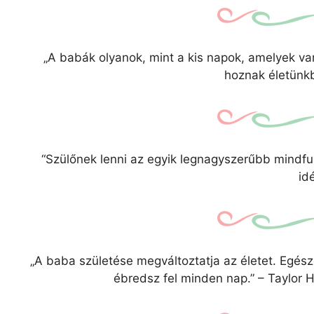
„A babák olyanok, mint a kis napok, amelyek v
hoznak életünkb
“Szülőnek lenni az egyik legnagyszerűbb mindful
id
„A baba születése megváltoztatja az életet. Egés
ébredsz fel minden nap.” – Taylor 