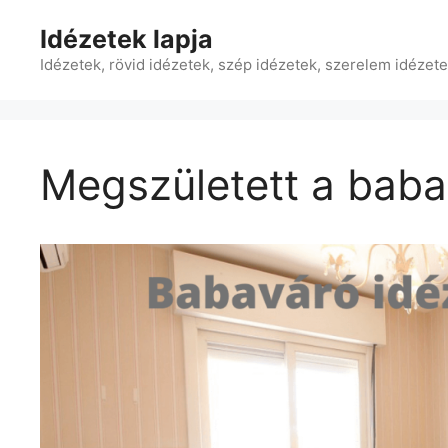
Kilépés
Idézetek lapja
a
tartalomba
Idézetek, rövid idézetek, szép idézetek, szerelem idézet
Megszületett a baba