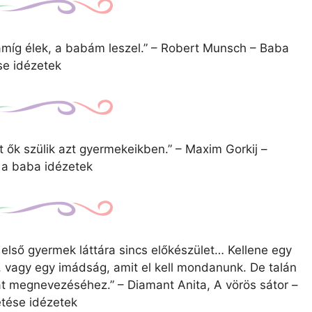
, amíg élek, a babám leszel.” – Robert Munsch – Baba
se idézetek
 ők szülik azt gyermekeikben.” – Maxim Gorkij –
 a baba idézetek
 első gyermek láttára sincs előkészület… Kellene egy
, vagy egy imádság, amit el kell mondanunk. De talán
nat megnevezéséhez.” – Diamant Anita, A vörös sátor –
tése idézetek