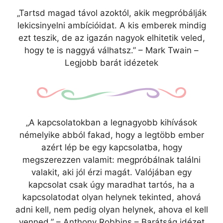
„Tartsd magad távol azoktól, akik megpróbálják
lekicsinyelni ambícióidat. A kis emberek mindig
ezt teszik, de az igazán nagyok elhitetik veled,
hogy te is naggyá válhatsz.” – Mark Twain –
Legjobb barát idézetek
„A kapcsolatokban a legnagyobb kihívások
némelyike ​​abból fakad, hogy a legtöbb ember
azért lép be egy kapcsolatba, hogy
megszerezzen valamit: megpróbálnak találni
valakit, aki jól érzi magát. Valójában egy
kapcsolat csak úgy maradhat tartós, ha a
kapcsolatodat olyan helynek tekinted, ahová
adni kell, nem pedig olyan helynek, ahova el kell
venned.” – Anthony Robbins – Barátság idézet