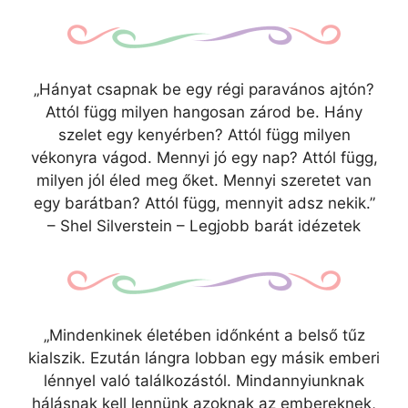
„Hányat csapnak be egy régi paravános ajtón?
Attól függ milyen hangosan zárod be. Hány
szelet egy kenyérben? Attól függ milyen
vékonyra vágod. Mennyi jó egy nap? Attól függ,
milyen jól éled meg őket. Mennyi szeretet van
egy barátban? Attól függ, mennyit adsz nekik.”
– Shel Silverstein – Legjobb barát idézetek
„Mindenkinek életében időnként a belső tűz
kialszik. Ezután lángra lobban egy másik emberi
lénnyel való találkozástól. Mindannyiunknak
hálásnak kell lennünk azoknak az embereknek,