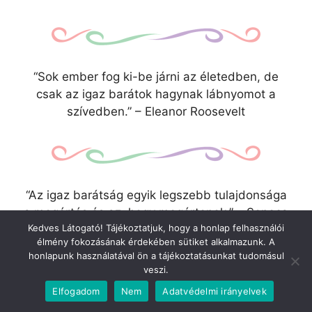
“Sok ember fog ki-be járni az életedben, de
csak az igaz barátok hagynak lábnyomot a
szívedben.” – Eleanor Roosevelt
“Az igaz barátság egyik legszebb tulajdonsága
a megértés és az, hogy megértenek.” – Seneca
Kedves Látogató! Tájékoztatjuk, hogy a honlap felhasználói
– Legjobb barát idézetek
élmény fokozásának érdekében sütiket alkalmazunk. A
honlapunk használatával ön a tájékoztatásunkat tudomásul
veszi.
Elfogadom
Nem
Adatvédelmi irányelvek