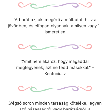
“A barát az, aki megérti a múltadat, hisz a
jövődben, és elfogad olyannak, amilyen vagy.” –
Ismeretlen
“Amit nem akarsz, hogy magaddal
megtegyenek, azt ne tedd másokkal.” –
Konfuciusz
„Végső soron minden társaság köteléke, legyen
szó házasságról vagy barátságról, a