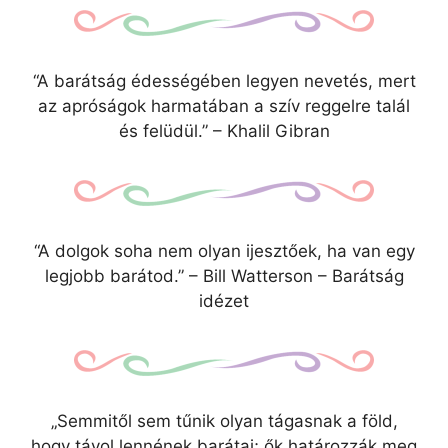
“A barátság édességében legyen nevetés, mert
az apróságok harmatában a szív reggelre talál
és felüdül.” – Khalil Gibran
“A dolgok soha nem olyan ijesztőek, ha van egy
legjobb barátod.” – Bill Watterson – Barátság
idézet
„Semmitől sem tűnik olyan tágasnak a föld,
hogy távol lennének barátai; ők határozzák meg