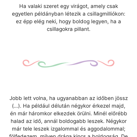
Ha valaki szeret egy virágot, amely csak
egyetlen példányban létezik a csillagmilliókon:
ez épp elég neki, hogy boldog legyen, ha a
csillagokra pillant.
Jobb lett volna, ha ugyanabban az időben jössz
(…). Ha például délután négykor érkezel majd,
én már háromkor elkezdek örülni. Minél előrébb
halad az idő, annál boldogabb leszek. Négykor
már tele leszek izgalommal és aggodalommal;
fölfedezem, milyen drága kincs a boldogság. De