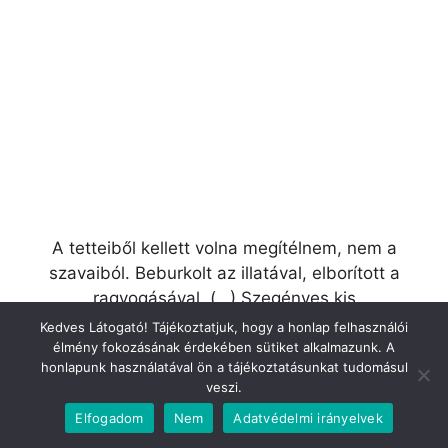
A tetteiből kellett volna megítélnem, nem a
szavaiból. Beburkolt az illatával, elborított a
ragyogásával. (…) Szegényes kis
csalafintaságai mögött meg kellett volna
Kedves Látogató! Tájékoztatjuk, hogy a honlap felhasználói
éreznem gyöngéd szeretetét. Minden virág
élmény fokozásának érdekében sütiket alkalmazunk. A
honlapunk használatával ön a tájékoztatásunkat tudomásul
csupa ellentmondás. De én még sokkal
veszi.
fiatalabb voltam, semhogy szeretni tudtam
Elfogadom
Nem
Adatvédelmi irányelvek
volna.