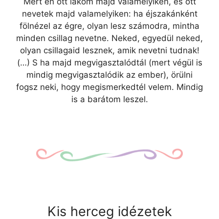
Mert én ott lakom majd valamelyiken, és ott
nevetek majd valamelyiken: ha éjszakánként
fölnézel az égre, olyan lesz számodra, mintha
minden csillag nevetne. Neked, egyedül neked,
olyan csillagaid lesznek, amik nevetni tudnak!
(…) S ha majd megvigasztalódtál (mert végül is
mindig megvigasztalódik az ember), örülni
fogsz neki, hogy megismerkedtél velem. Mindig
is a barátom leszel.
Kis herceg idézetek