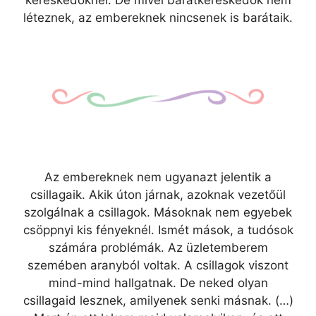
kereskedőknél. De mivel barátkereskedők nem
léteznek, az embereknek nincsenek is barátaik.
Az embereknek nem ugyanazt jelentik a
csillagaik. Akik úton járnak, azoknak vezetőül
szolgálnak a csillagok. Másoknak nem egyebek
csöppnyi kis fényeknél. Ismét mások, a tudósok
számára problémák. Az üzletemberem
szemében aranyból voltak. A csillagok viszont
mind-mind hallgatnak. De neked olyan
csillagaid lesznek, amilyenek senki másnak. (…)