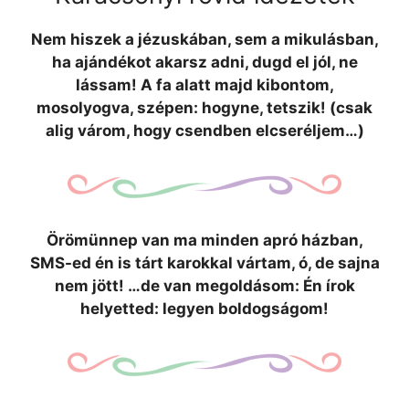
Nem hiszek a jézuskában, sem a mikulásban,
ha ajándékot akarsz adni, dugd el jól, ne
lássam! A fa alatt majd kibontom,
mosolyogva, szépen: hogyne, tetszik! (csak
alig várom, hogy csendben elcseréljem…)
Örömünnep van ma minden apró házban,
SMS-ed én is tárt karokkal vártam, ó, de sajna
nem jött! …de van megoldásom: Én írok
helyetted: legyen boldogságom!