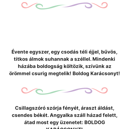
Évente egyszer, egy csodás téli éjjel, bűvös,
titkos álmok suhannak a széllel. Mindenki
házába boldogság költözik, szívünk az
örömmel csurig megtelik! Boldog Karácsonyt!
Csillagszóró szórja fényét, áraszt áldást,
csendes békét. Angyalka száll házad felett,
átad most egy üzenetet: BOLDOG