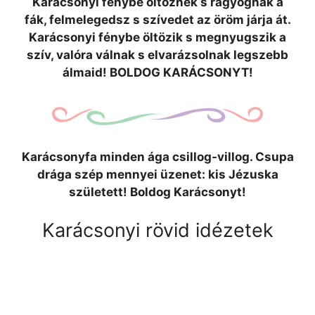
Karácsonyi fénybe öltöznek s ragyognak a
fák, felmelegedsz s szívedet az öröm járja át.
Karácsonyi fénybe öltözik s megnyugszik a
szív, valóra válnak s elvarázsolnak legszebb
álmaid! BOLDOG KARÁCSONYT!
Karácsonyfa minden ága csillog-villog. Csupa
drága szép mennyei üzenet: kis Jézuska
született! Boldog Karácsonyt!
Karácsonyi rövid idézetek