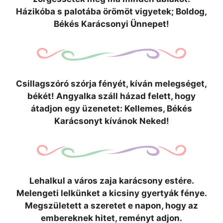
Házikóba s palotába örömöt vigyetek; Boldog,
Békés Karácsonyi Ünnepet!
Csillagszóró szórja fényét, kíván melegséget,
békét! Angyalka száll házad felett, hogy
átadjon egy üzenetet: Kellemes, Békés
Karácsonyt kívánok Neked!
Lehalkul a város zaja karácsony estére.
Melengeti lelkünket a kicsiny gyertyák fénye.
Megszületett a szeretet e napon, hogy az
embereknek hitet, reményt adjon.