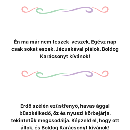
Én ma már nem teszek-veszek. Egész nap
csak sokat eszek. Jézuskával piálok. Boldog
Karácsonyt kívánok!
Erdő szélén ezüstfenyő, havas ággal
büszkélkedő, őz és nyuszi körbejárja,
tekintetük megcsodálja. Képzeld el, hogy ott
állok, és Boldog Karácsonyt kívánok!