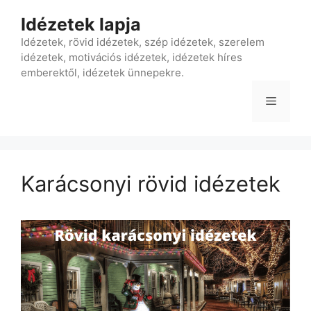
Kilépés
Idézetek lapja
a
tartalomba
Idézetek, rövid idézetek, szép idézetek, szerelem
idézetek, motivációs idézetek, idézetek híres
emberektől, idézetek ünnepekre.
Menü
Karácsonyi rövid idézetek