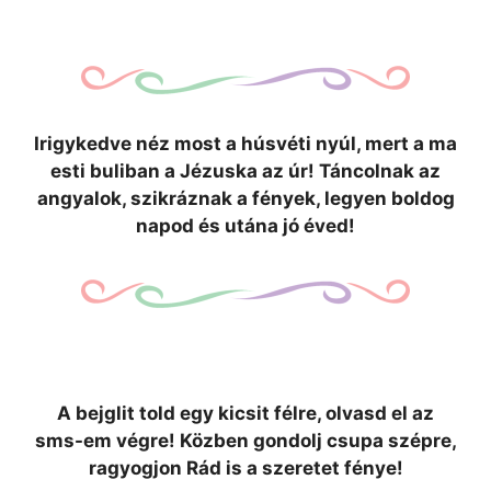
Irigykedve néz most a húsvéti nyúl, mert a ma
esti buliban a Jézuska az úr! Táncolnak az
angyalok, szikráznak a fények, legyen boldog
napod és utána jó éved!
A bejglit told egy kicsit félre, olvasd el az
sms-em végre! Közben gondolj csupa szépre,
ragyogjon Rád is a szeretet fénye!