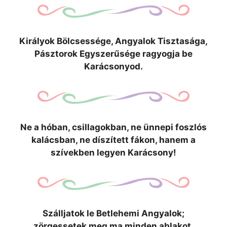
Királyok Bölcsessége, Angyalok Tisztasága,
Pásztorok Egyszerűsége ragyogja be
Karácsonyod.
Ne a hóban, csillagokban, ne ünnepi foszlós
kalácsban, ne díszített fákon, hanem a
szívekben legyen Karácsony!
Szálljatok le Betlehemi Angyalok;
zörgessetek meg ma minden ablakot.