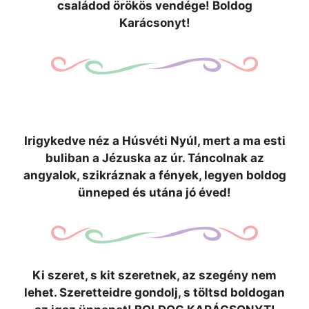
családod örökös vendége! Boldog
Karácsonyt!
Irigykedve néz a Húsvéti Nyúl, mert a ma esti
buliban a Jézuska az úr. Táncolnak az
angyalok, szikráznak a fények, legyen boldog
ünneped és utána jó éved!
Ki szeret, s kit szeretnek, az szegény nem
lehet. Szeretteidre gondolj, s töltsd boldogan