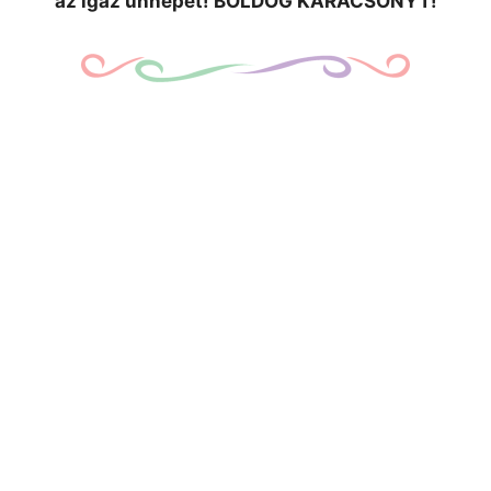
az igaz ünnepet! BOLDOG KARÁCSONYT!