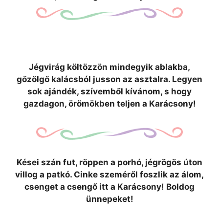
Jégvirág költözzön mindegyik ablakba,
gőzölgő kalácsból jusson az asztalra. Legyen
sok ajándék, szívemből kívánom, s hogy
gazdagon, örömökben teljen a Karácsony!
Kései szán fut, röppen a porhó, jégrögös úton
villog a patkó. Cinke szeméről foszlik az álom,
csenget a csengő itt a Karácsony! Boldog
ünnepeket!