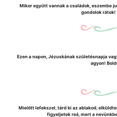
Mikor együtt vannak a családok, eszembe jut
gondolok rátok!
Ezen a napon, Jézuskának születésnapja vag
agyon! Bold
Mielőtt lefekszel, tárd ki az ablakod, elküld
figyeljetek reá, mert a nevünkb