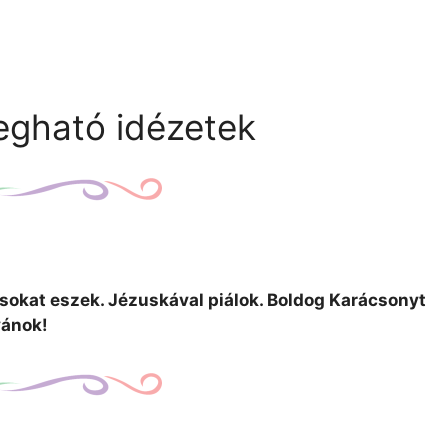
egható idézetek
okat eszek. Jézuskával piálok. Boldog Karácsonyt
vánok!