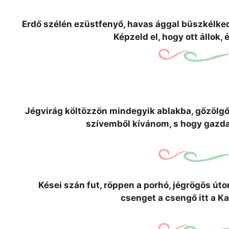
Erdő szélén ezüstfenyő, havas ággal büszkélkedő
Képzeld el, hogy ott állok,
Jégvirág költözzön mindegyik ablakba, gőzölgő 
szívemből kívánom, s hogy gazda
Kései szán fut, röppen a porhó, jégrögös úton
csenget a csengő itt a K