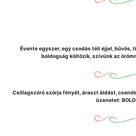
Évente egyszer, egy csodás téli éjjel, bűvös,
boldogság költözik, szívünk az öröm
Csillagszóró szórja fényét, áraszt áldást, csend
üzenetet: BO