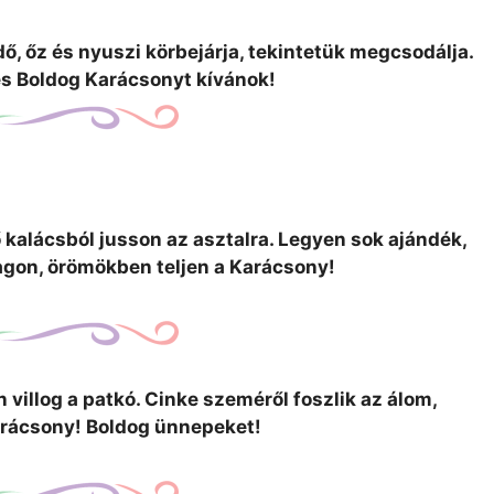
, őz és nyuszi körbejárja, tekintetük megcsodálja.
 és Boldog Karácsonyt kívánok!
kalácsból jusson az asztalra. Legyen sok ajándék,
gon, örömökben teljen a Karácsony!
 villog a patkó. Cinke szeméről foszlik az álom,
arácsony! Boldog ünnepeket!