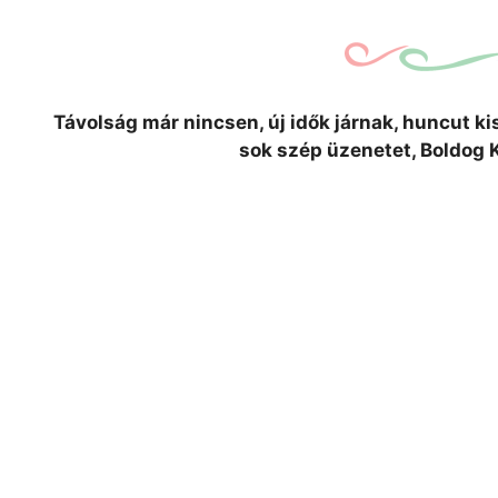
Távolság már nincsen, új idők járnak, huncut k
sok szép üzenetet, Boldog 