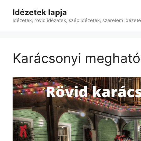
Kilépés
Idézetek lapja
a
tartalomba
Idézetek, rövid idézetek, szép idézetek, szerelem idézet
Karácsonyi megható