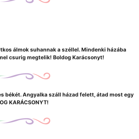
 titkos álmok suhannak a széllel. Mindenki házába
mel csurig megtelik! Boldog Karácsonyt!
es békét. Angyalka száll házad felett, átad most egy
LDOG KARÁCSONYT!