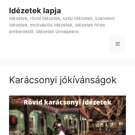
Kilépés
Idézetek lapja
a
tartalomba
Idézetek, rövid idézetek, szép idézetek, szerelem
idézetek, motivációs idézetek, idézetek híres
emberektől, idézetek ünnepekre.
Menü
Karácsonyi jókívánságok