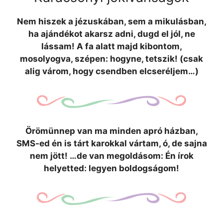
Nem hiszek a jézuskában, sem a mikulásban,
ha ajándékot akarsz adni, dugd el jól, ne
lássam! A fa alatt majd kibontom,
mosolyogva, szépen: hogyne, tetszik! (csak
alig várom, hogy csendben elcseréljem…)
Örömünnep van ma minden apró házban,
SMS-ed én is tárt karokkal vártam, ó, de sajna
nem jött! …de van megoldásom: Én írok
helyetted: legyen boldogságom!