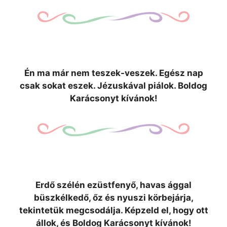
Én ma már nem teszek-veszek. Egész nap
csak sokat eszek. Jézuskával piálok. Boldog
Karácsonyt kívánok!
Erdő szélén ezüstfenyő, havas ággal
büszkélkedő, őz és nyuszi körbejárja,
tekintetük megcsodálja. Képzeld el, hogy ott
állok, és Boldog Karácsonyt kívánok!