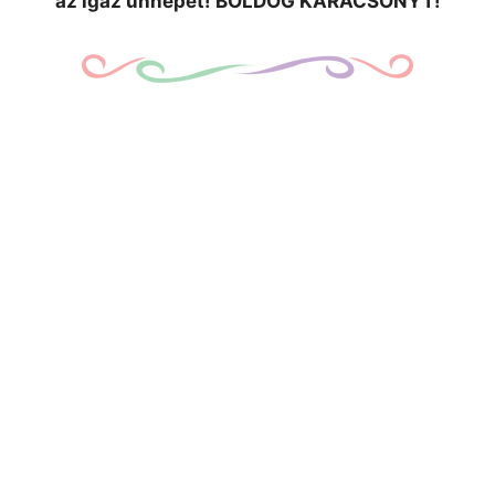
az igaz ünnepet! BOLDOG KARÁCSONYT!