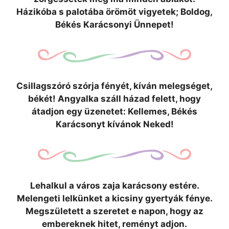
Házikóba s palotába örömöt vigyetek; Boldog,
Békés Karácsonyi Ünnepet!
Csillagszóró szórja fényét, kíván melegséget,
békét! Angyalka száll házad felett, hogy
átadjon egy üzenetet: Kellemes, Békés
Karácsonyt kívánok Neked!
Lehalkul a város zaja karácsony estére.
Melengeti lelkünket a kicsiny gyertyák fénye.
Megszületett a szeretet e napon, hogy az
embereknek hitet, reményt adjon.