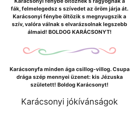
Karácsonyi fénybe öltöznek s ragyognak a
fák, felmelegedsz s szívedet az öröm járja át.
Karácsonyi fénybe öltözik s megnyugszik a
szív, valóra válnak s elvarázsolnak legszebb
álmaid! BOLDOG KARÁCSONYT!
Karácsonyfa minden ága csillog-villog. Csupa
drága szép mennyei üzenet: kis Jézuska
született! Boldog Karácsonyt!
Karácsonyi jókívánságok