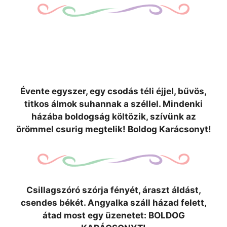
Évente egyszer, egy csodás téli éjjel, bűvös,
titkos álmok suhannak a széllel. Mindenki
házába boldogság költözik, szívünk az
örömmel csurig megtelik! Boldog Karácsonyt!
Csillagszóró szórja fényét, áraszt áldást,
csendes békét. Angyalka száll házad felett,
átad most egy üzenetet: BOLDOG