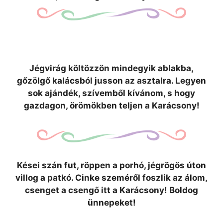
Jégvirág költözzön mindegyik ablakba,
gőzölgő kalácsból jusson az asztalra. Legyen
sok ajándék, szívemből kívánom, s hogy
gazdagon, örömökben teljen a Karácsony!
Kései szán fut, röppen a porhó, jégrögös úton
villog a patkó. Cinke szeméről foszlik az álom,
csenget a csengő itt a Karácsony! Boldog
ünnepeket!