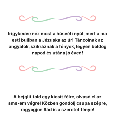
Irigykedve néz most a húsvéti nyúl, mert a ma
esti buliban a Jézuska az úr! Táncolnak az
angyalok, szikráznak a fények, legyen boldog
napod és utána jó éved!
A bejglit told egy kicsit félre, olvasd el az
sms-em végre! Közben gondolj csupa szépre,
ragyogjon Rád is a szeretet fénye!