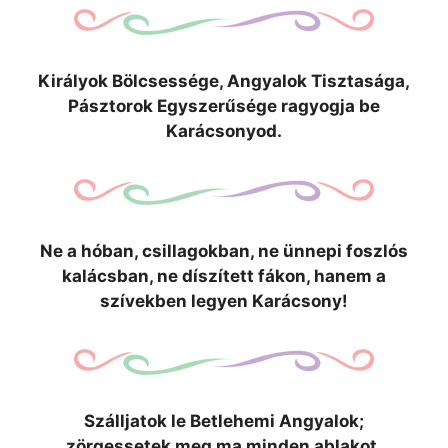
Királyok Bölcsessége, Angyalok Tisztasága,
Pásztorok Egyszerűsége ragyogja be
Karácsonyod.
Ne a hóban, csillagokban, ne ünnepi foszlós
kalácsban, ne díszített fákon, hanem a
szívekben legyen Karácsony!
Szálljatok le Betlehemi Angyalok;
zörgessetek meg ma minden ablakot.