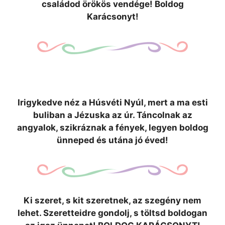
családod örökös vendége! Boldog
Karácsonyt!
Irigykedve néz a Húsvéti Nyúl, mert a ma esti
buliban a Jézuska az úr. Táncolnak az
angyalok, szikráznak a fények, legyen boldog
ünneped és utána jó éved!
Ki szeret, s kit szeretnek, az szegény nem
lehet. Szeretteidre gondolj, s töltsd boldogan