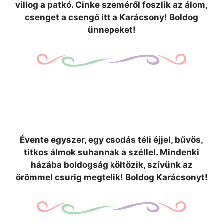
villog a patkó. Cinke szeméről foszlik az álom,
csenget a csengő itt a Karácsony! Boldog
ünnepeket!
Évente egyszer, egy csodás téli éjjel, bűvös,
titkos álmok suhannak a széllel. Mindenki
házába boldogság költözik, szívünk az
örömmel csurig megtelik! Boldog Karácsonyt!