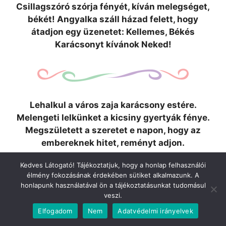
Csillagszóró szórja fényét, kíván melegséget,
békét! Angyalka száll házad felett, hogy
átadjon egy üzenetet: Kellemes, Békés
Karácsonyt kívánok Neked!
Lehalkul a város zaja karácsony estére.
Melengeti lelkünket a kicsiny gyertyák fénye.
Megszületett a szeretet e napon, hogy az
embereknek hitet, reményt adjon.
Kedves Látogató! Tájékoztatjuk, hogy a honlap felhasználói
élmény fokozásának érdekében sütiket alkalmazunk. A
honlapunk használatával ön a tájékoztatásunkat tudomásul
veszi.
Elfogadom
Nem
Adatvédelmi irányelvek