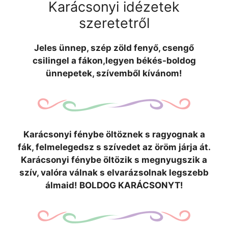
Karácsonyi idézetek
szeretetről
Jeles ünnep, szép zöld fenyő, csengő
csilingel a fákon,legyen békés-boldog
ünnepetek, szívemből kívánom!
Karácsonyi fénybe öltöznek s ragyognak a
fák, felmelegedsz s szívedet az öröm járja át.
Karácsonyi fénybe öltözik s megnyugszik a
szív, valóra válnak s elvarázsolnak legszebb
álmaid! BOLDOG KARÁCSONYT!