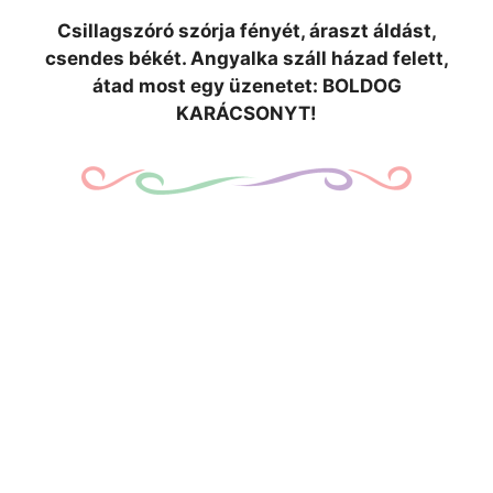
Csillagszóró szórja fényét, áraszt áldást,
csendes békét. Angyalka száll házad felett,
átad most egy üzenetet: BOLDOG
KARÁCSONYT!