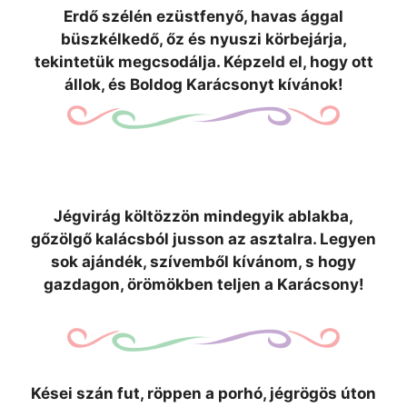
Erdő szélén ezüstfenyő, havas ággal
büszkélkedő, őz és nyuszi körbejárja,
tekintetük megcsodálja. Képzeld el, hogy ott
állok, és Boldog Karácsonyt kívánok!
Jégvirág költözzön mindegyik ablakba,
gőzölgő kalácsból jusson az asztalra. Legyen
sok ajándék, szívemből kívánom, s hogy
gazdagon, örömökben teljen a Karácsony!
Kései szán fut, röppen a porhó, jégrögös úton