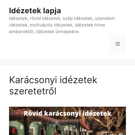
Kilépés
Idézetek lapja
a
tartalomba
Idézetek, rövid idézetek, szép idézetek, szerelem
idézetek, motivációs idézetek, idézetek híres
emberektől, idézetek ünnepekre.
Menü
Karácsonyi idézetek
szeretetről