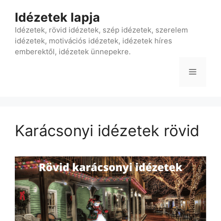
Kilépés
Idézetek lapja
a
tartalomba
Idézetek, rövid idézetek, szép idézetek, szerelem
idézetek, motivációs idézetek, idézetek híres
emberektől, idézetek ünnepekre.
Menü
Karácsonyi idézetek rövid