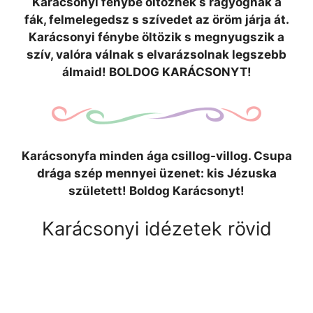
Karácsonyi fénybe öltöznek s ragyognak a
fák, felmelegedsz s szívedet az öröm járja át.
Karácsonyi fénybe öltözik s megnyugszik a
szív, valóra válnak s elvarázsolnak legszebb
álmaid! BOLDOG KARÁCSONYT!
Karácsonyfa minden ága csillog-villog. Csupa
drága szép mennyei üzenet: kis Jézuska
született! Boldog Karácsonyt!
Karácsonyi idézetek rövid