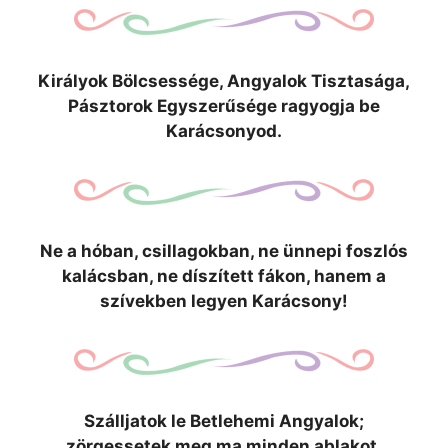
Királyok Bölcsessége, Angyalok Tisztasága,
Pásztorok Egyszerűsége ragyogja be
Karácsonyod.
Ne a hóban, csillagokban, ne ünnepi foszlós
kalácsban, ne díszített fákon, hanem a
szívekben legyen Karácsony!
Szálljatok le Betlehemi Angyalok;
zörgessetek meg ma minden ablakot.