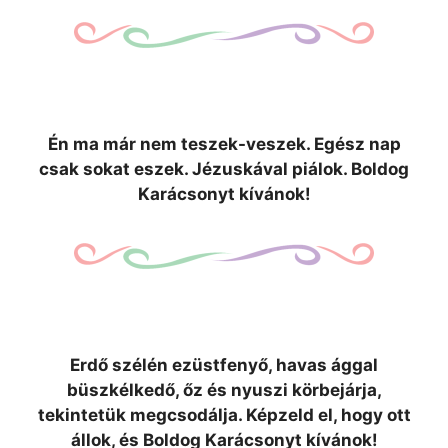
Én ma már nem teszek-veszek. Egész nap
csak sokat eszek. Jézuskával piálok. Boldog
Karácsonyt kívánok!
Erdő szélén ezüstfenyő, havas ággal
büszkélkedő, őz és nyuszi körbejárja,
tekintetük megcsodálja. Képzeld el, hogy ott
állok, és Boldog Karácsonyt kívánok!