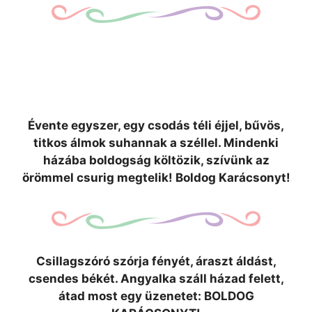
Évente egyszer, egy csodás téli éjjel, bűvös,
titkos álmok suhannak a széllel. Mindenki
házába boldogság költözik, szívünk az
örömmel csurig megtelik! Boldog Karácsonyt!
Csillagszóró szórja fényét, áraszt áldást,
csendes békét. Angyalka száll házad felett,
átad most egy üzenetet: BOLDOG