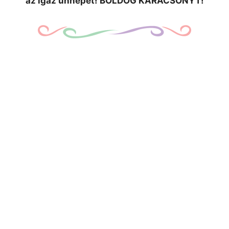
az igaz ünnepet! BOLDOG KARÁCSONYT!