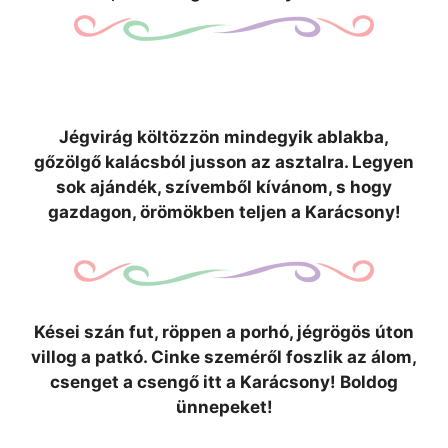
Jégvirág költözzön mindegyik ablakba,
gőzölgő kalácsból jusson az asztalra. Legyen
sok ajándék, szívemből kívánom, s hogy
gazdagon, örömökben teljen a Karácsony!
Kései szán fut, röppen a porhó, jégrögös úton
villog a patkó. Cinke szeméről foszlik az álom,
csenget a csengő itt a Karácsony! Boldog
ünnepeket!