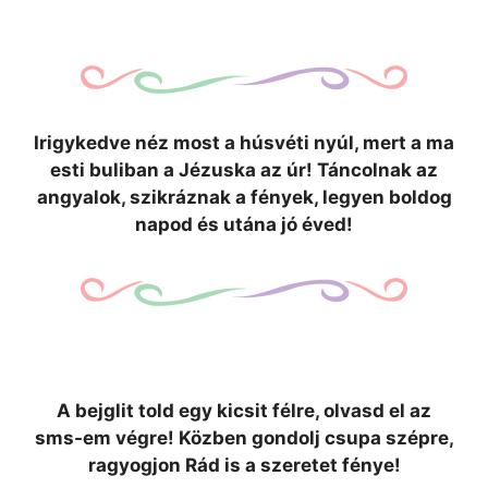
Irigykedve néz most a húsvéti nyúl, mert a ma
esti buliban a Jézuska az úr! Táncolnak az
angyalok, szikráznak a fények, legyen boldog
napod és utána jó éved!
A bejglit told egy kicsit félre, olvasd el az
sms-em végre! Közben gondolj csupa szépre,
ragyogjon Rád is a szeretet fénye!