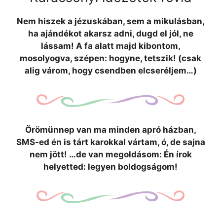
Nem hiszek a jézuskában, sem a mikulásban,
ha ajándékot akarsz adni, dugd el jól, ne
lássam! A fa alatt majd kibontom,
mosolyogva, szépen: hogyne, tetszik! (csak
alig várom, hogy csendben elcseréljem…)
Örömünnep van ma minden apró házban,
SMS-ed én is tárt karokkal vártam, ó, de sajna
nem jött! …de van megoldásom: Én írok
helyetted: legyen boldogságom!