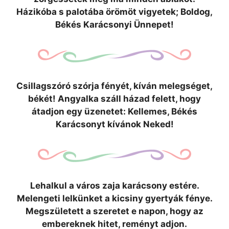
Házikóba s palotába örömöt vigyetek; Boldog,
Békés Karácsonyi Ünnepet!
Csillagszóró szórja fényét, kíván melegséget,
békét! Angyalka száll házad felett, hogy
átadjon egy üzenetet: Kellemes, Békés
Karácsonyt kívánok Neked!
Lehalkul a város zaja karácsony estére.
Melengeti lelkünket a kicsiny gyertyák fénye.
Megszületett a szeretet e napon, hogy az
embereknek hitet, reményt adjon.