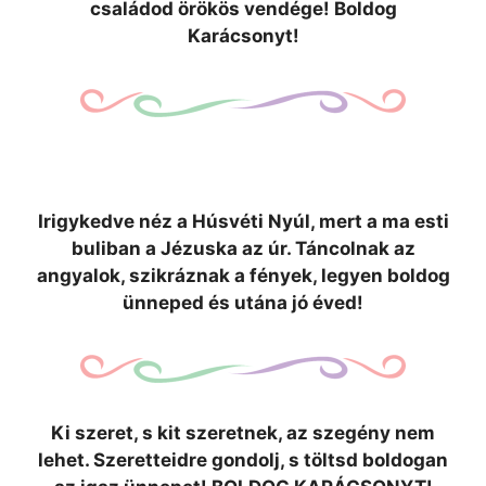
családod örökös vendége! Boldog
Karácsonyt!
Irigykedve néz a Húsvéti Nyúl, mert a ma esti
buliban a Jézuska az úr. Táncolnak az
angyalok, szikráznak a fények, legyen boldog
ünneped és utána jó éved!
Ki szeret, s kit szeretnek, az szegény nem
lehet. Szeretteidre gondolj, s töltsd boldogan