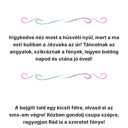
Irigykedve néz most a húsvéti nyúl, mert a ma
esti buliban a Jézuska az úr! Táncolnak az
angyalok, szikráznak a fények, legyen boldog
napod és utána jó éved!
A bejglit told egy kicsit félre, olvasd el az
sms-em végre! Közben gondolj csupa szépre,
ragyogjon Rád is a szeretet fénye!