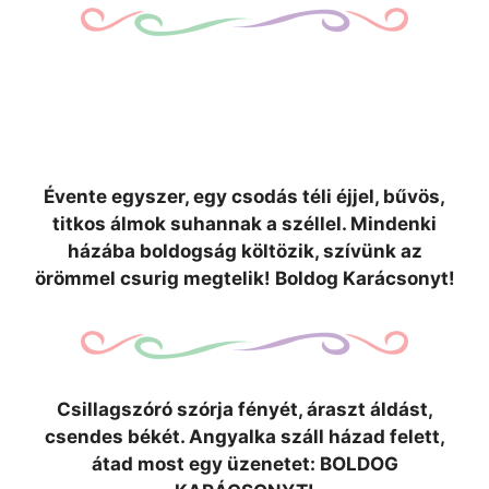
Évente egyszer, egy csodás téli éjjel, bűvös,
titkos álmok suhannak a széllel. Mindenki
házába boldogság költözik, szívünk az
örömmel csurig megtelik! Boldog Karácsonyt!
Csillagszóró szórja fényét, áraszt áldást,
csendes békét. Angyalka száll házad felett,
átad most egy üzenetet: BOLDOG