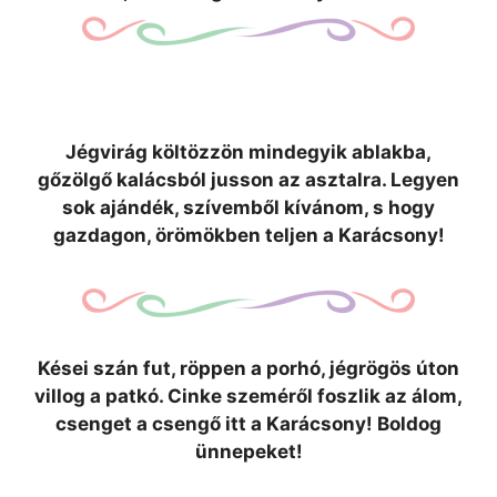
Jégvirág költözzön mindegyik ablakba,
gőzölgő kalácsból jusson az asztalra. Legyen
sok ajándék, szívemből kívánom, s hogy
gazdagon, örömökben teljen a Karácsony!
Kései szán fut, röppen a porhó, jégrögös úton
villog a patkó. Cinke szeméről foszlik az álom,
csenget a csengő itt a Karácsony! Boldog
ünnepeket!