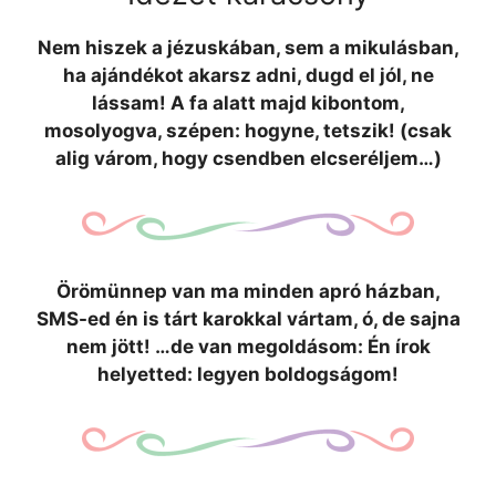
Nem hiszek a jézuskában, sem a mikulásban,
ha ajándékot akarsz adni, dugd el jól, ne
lássam! A fa alatt majd kibontom,
mosolyogva, szépen: hogyne, tetszik! (csak
alig várom, hogy csendben elcseréljem…)
Örömünnep van ma minden apró házban,
SMS-ed én is tárt karokkal vártam, ó, de sajna
nem jött! …de van megoldásom: Én írok
helyetted: legyen boldogságom!