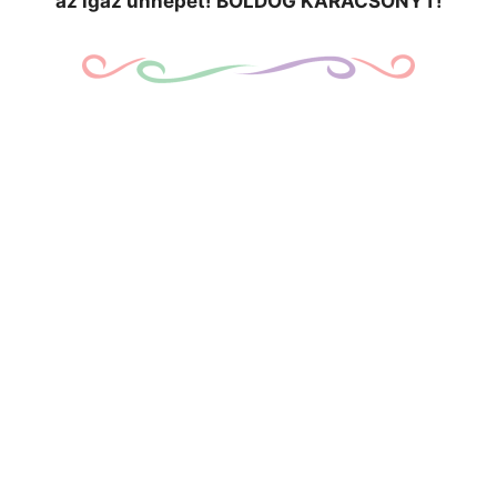
az igaz ünnepet! BOLDOG KARÁCSONYT!