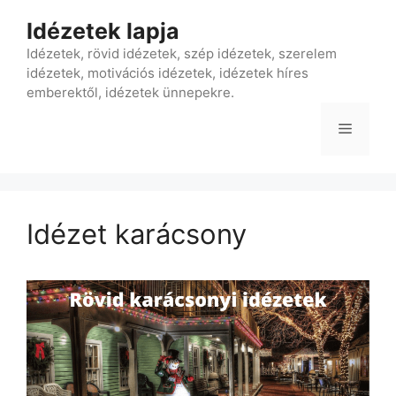
Kilépés
Idézetek lapja
a
tartalomba
Idézetek, rövid idézetek, szép idézetek, szerelem
idézetek, motivációs idézetek, idézetek híres
emberektől, idézetek ünnepekre.
Menü
Idézet karácsony