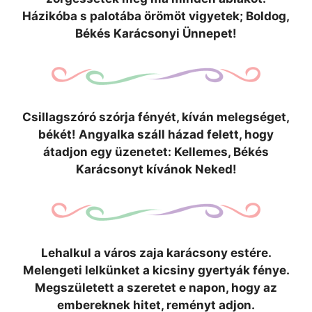
Házikóba s palotába örömöt vigyetek; Boldog,
Békés Karácsonyi Ünnepet!
Csillagszóró szórja fényét, kíván melegséget,
békét! Angyalka száll házad felett, hogy
átadjon egy üzenetet: Kellemes, Békés
Karácsonyt kívánok Neked!
Lehalkul a város zaja karácsony estére.
Melengeti lelkünket a kicsiny gyertyák fénye.
Megszületett a szeretet e napon, hogy az
embereknek hitet, reményt adjon.