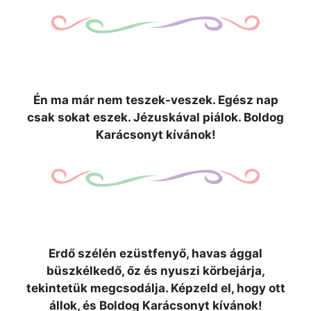
Én ma már nem teszek-veszek. Egész nap
csak sokat eszek. Jézuskával piálok. Boldog
Karácsonyt kívánok!
Erdő szélén ezüstfenyő, havas ággal
büszkélkedő, őz és nyuszi körbejárja,
tekintetük megcsodálja. Képzeld el, hogy ott
állok, és Boldog Karácsonyt kívánok!