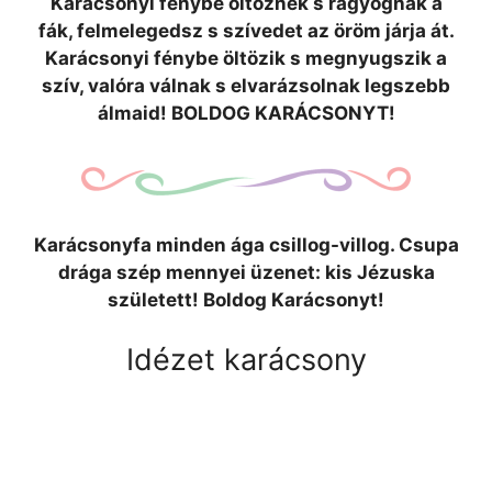
Karácsonyi fénybe öltöznek s ragyognak a
fák, felmelegedsz s szívedet az öröm járja át.
Karácsonyi fénybe öltözik s megnyugszik a
szív, valóra válnak s elvarázsolnak legszebb
álmaid! BOLDOG KARÁCSONYT!
Karácsonyfa minden ága csillog-villog. Csupa
drága szép mennyei üzenet: kis Jézuska
született! Boldog Karácsonyt!
Idézet karácsony