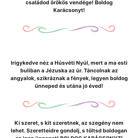
családod örökös vendége! Boldog
Karácsonyt!
Irigykedve néz a Húsvéti Nyúl, mert a ma esti
buliban a Jézuska az úr. Táncolnak az
angyalok, szikráznak a fények, legyen boldog
ünneped és utána jó éved!
Ki szeret, s kit szeretnek, az szegény nem
lehet. Szeretteidre gondolj, s töltsd boldogan