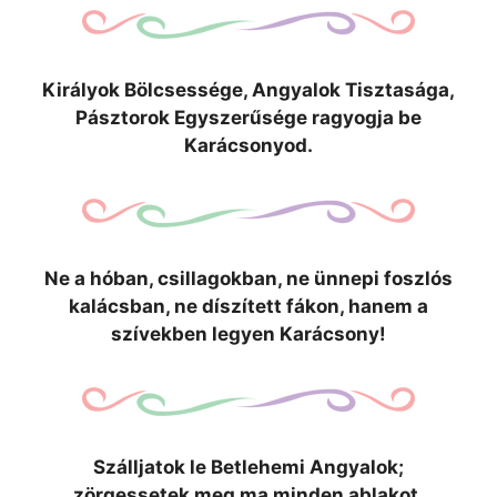
Királyok Bölcsessége, Angyalok Tisztasága,
Pásztorok Egyszerűsége ragyogja be
Karácsonyod.
Ne a hóban, csillagokban, ne ünnepi foszlós
kalácsban, ne díszített fákon, hanem a
szívekben legyen Karácsony!
Szálljatok le Betlehemi Angyalok;
zörgessetek meg ma minden ablakot.