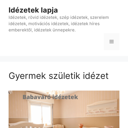
Kilépés
Idézetek lapja
a
tartalomba
Idézetek, rövid idézetek, szép idézetek, szerelem
idézetek, motivációs idézetek, idézetek híres
emberektől, idézetek ünnepekre.
Menü
Gyermek születik idézet