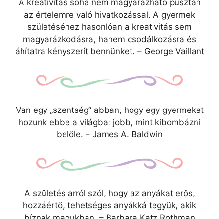
A kreativitás soha nem magyarázható pusztán
az értelemre való hivatkozással. A gyermek
születéséhez hasonlóan a kreativitás sem
magyarázkodásra, hanem csodálkozásra és
áhítatra kényszerít bennünket. – George Vaillant
Van egy „szentség” abban, hogy egy gyermeket
hozunk ebbe a világba: jobb, mint kibombázni
belőle. – James A. Baldwin
A születés arról szól, hogy az anyákat erős,
hozzáértő, tehetséges anyákká tegyük, akik
bíznak magukban. – Barbara Katz Rothman