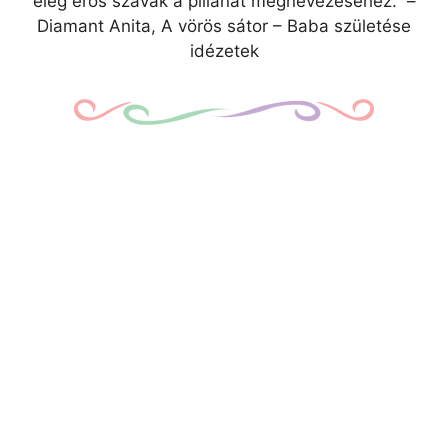
elég erős szavak a pillanat megnevezéséhez.” –
Diamant Anita, A vörös sátor – Baba születése
idézetek