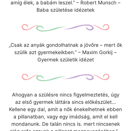
amíg élek, a babám leszel.” – Robert Munsch –
Baba születése idézetek
„Csak az anyák gondolhatnak a jövőre – mert ők
szülik azt gyermekeikben.” – Maxim Gorkij –
Gyermek születik idézet
Ahogyan a szülésre nincs figyelmeztetés, úgy
az első gyermek láttára sincs előkészület…
Kellene egy dal, amit a nők énekelhetnek ebben
a pillanatban, vagy egy imádság, amit el kell
mondanunk. De talán nincs is. mert nincsenek