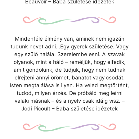
Beauvoir – Baba születése idézetek
Mindenféle élmény van, aminek nem igazán
tudunk nevet adni…Egy gyerek születése. Vagy
egy szülő halála. Szerelembe esni. A szavak
olyanok, mint a háló – reméljük, hogy elfedik,
amit gondolunk, de tudjuk, hogy nem tudnak
elrejteni annyi örömet, bánatot vagy csodát.
Isten megtalálása is ilyen. Ha veled megtörtént,
tudod, milyen érzés. De próbáld meg leírni
valaki másnak – és a nyelv csak idáig visz. –
Jodi Picoult – Baba születése idézetek