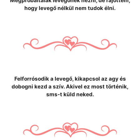
Megpróbáltalak levegőnek nézni, de rájöttem,
hogy levegő nélkül nem tudok élni.
Felforrósodik a levegő, kikapcsol az agy és
dobogni kezd a szív. Akivel ez most történik,
sms-t küld neked.