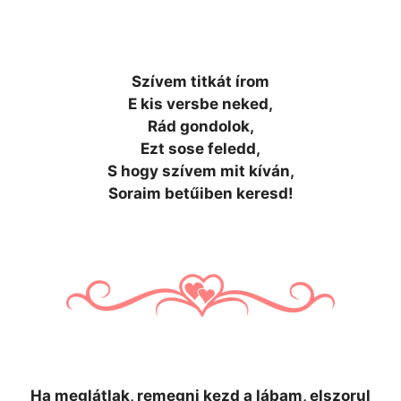
Szívem titkát írom
E kis versbe neked,
Rád gondolok,
Ezt sose feledd,
S hogy szívem mit kíván,
Soraim betűiben keresd!
Ha meglátlak, remegni kezd a lábam, elszorul