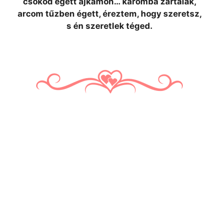
csókod égett ajkamon… karomba zártalak,
arcom tűzben égett, éreztem, hogy szeretsz,
s én szeretlek téged.