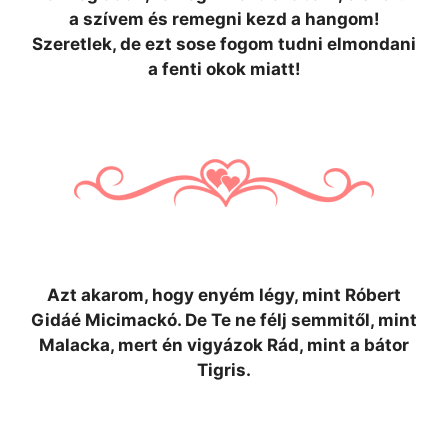
a szívem és remegni kezd a hangom!
Szeretlek, de ezt sose fogom tudni elmondani
a fenti okok miatt!
Azt akarom, hogy enyém légy, mint Róbert
Gidáé Micimackó. De Te ne félj semmitől, mint
Malacka, mert én vigyázok Rád, mint a bátor
Tigris.