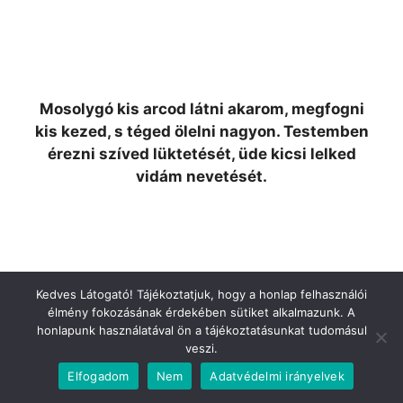
Mosolygó kis arcod látni akarom, megfogni
kis kezed, s téged ölelni nagyon. Testemben
érezni szíved lüktetését, üde kicsi lelked
vidám nevetését.
Kedves Látogató! Tájékoztatjuk, hogy a honlap felhasználói
élmény fokozásának érdekében sütiket alkalmazunk. A
honlapunk használatával ön a tájékoztatásunkat tudomásul
veszi.
Elfogadom
Nem
Adatvédelmi irányelvek