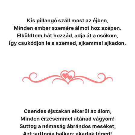
Kis pillangó száll most az éjben,
Minden ember szemére álmot hoz szépen.
Elküldtem hát hozzád, adja át a csókom,
Így csukódjon le a szemed, ajkammal ajkadon.
Csendes éjszakán elkerül az álom,
Minden érzésemmel utánad vágyom!
Suttog a némaság ábrándos meséket,
Azt suttogja halkan: akarlak téged!