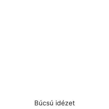
Búcsú idézet