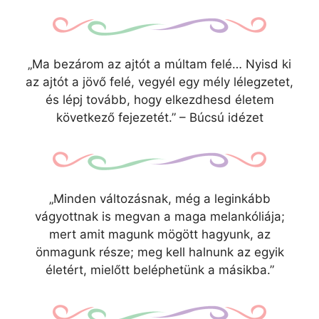
„Ma bezárom az ajtót a múltam felé… Nyisd ki
az ajtót a jövő felé, vegyél egy mély lélegzetet,
és lépj tovább, hogy elkezdhesd életem
következő fejezetét.” – Búcsú idézet
„Minden változásnak, még a leginkább
vágyottnak is megvan a maga melankóliája;
mert amit magunk mögött hagyunk, az
önmagunk része; meg kell halnunk az egyik
életért, mielőtt beléphetünk a másikba.”