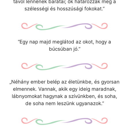
távol lennének barátai; ők határozzák meg a
szélességi és hosszúsági fokokat.”
“Egy nap majd meglátod az okot, hogy a
búcsúban jó.”
„Néhány ember belép az életünkbe, és gyorsan
elmennek. Vannak, akik egy ideig maradnak,
lábnyomokat hagynak a szívünkben, és soha,
de soha nem leszünk ugyanazok.”