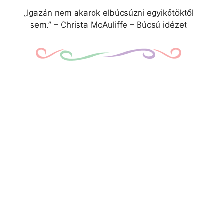
„Igazán nem akarok elbúcsúzni egyikőtöktől
sem.” – Christa McAuliffe – Búcsú idézet