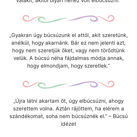
valakit, akitől olyan nehéz volt elbúcsúzni.”
„Gyakran úgy búcsúzunk el attól, akit szeretünk,
anélkül, hogy akarnánk. Bár ez nem jelenti azt,
hogy nem szeretjük őket, vagy nem törődtünk
velük. A búcsú néha fájdalmas módja annak,
hogy elmondjam, hogy szeretlek.”
„Újra látni akartam őt, úgy elbúcsúzni, ahogy
szerettem volna. Aztán rájöttem, ha elérem a
szándékomat, soha nem búcsúznék el.” – Búcsú
idézet