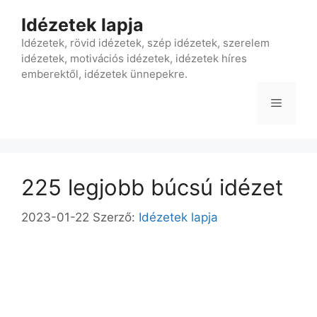
Kilépés
Idézetek lapja
a
tartalomba
Idézetek, rövid idézetek, szép idézetek, szerelem
idézetek, motivációs idézetek, idézetek híres
emberektől, idézetek ünnepekre.
Menü
225 legjobb búcsú idézet
2023-01-22
Szerző:
Idézetek lapja