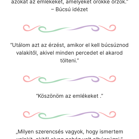
azokat az emlékeket, amelyeket örökké őrzök.”
– Búcsú idézet
“Utálom azt az érzést, amikor el kell búcsúznod
valakitől, akivel minden percedet el akarod
tölteni.”
“Köszönöm az emlékeket .”
„Milyen szerencsés vagyok, hogy ismertem