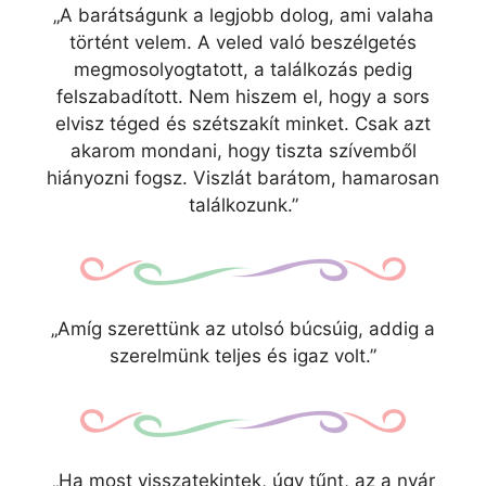
„A barátságunk a legjobb dolog, ami valaha
történt velem. A veled való beszélgetés
megmosolyogtatott, a találkozás pedig
felszabadított. Nem hiszem el, hogy a sors
elvisz téged és szétszakít minket. Csak azt
akarom mondani, hogy tiszta szívemből
hiányozni fogsz. Viszlát barátom, hamarosan
találkozunk.”
„Amíg szerettünk az utolsó búcsúig, addig a
szerelmünk teljes és igaz volt.”
„Ha most visszatekintek, úgy tűnt, az a nyár